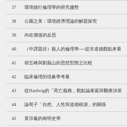
37
環境德行倫理學的研究趨勢
38
公園之美：環境經濟理論的解題探究
39
內在價值的反思
40
（中譯題目）殺人的倫理學──從非道德觀點來看
41
胡五峰與劉蕺山的思想型態之比較
42
臨床倫理的現象學考量
43
從Hardwig的「死亡義務」觀點論家庭與醫療決策
44
論荀子「自然、人性與道德根源」的關係
45
黃宗羲的南明史學