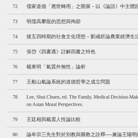
72
儒家道德「應世轉用」之開展－以《論語》中主體
73
明儒高攀龍的思想與殉節
74
後五四時期的社會文化理想－劉咸炘論農業經濟生
75
張岱《四書遇》註解四書之特色
76
楊東明「氣質外無性」論析
77
王船山氣論系統的道德哲學之成立問題
78
Lee, Shui Chuen, ed. The Family, Medical Decision-Maki
on Asian Moral Perspectives.
79
王廷相與戴震人性論比較
80
論牟宗三先生對於別教與圓教之詮釋──兼論王陽明