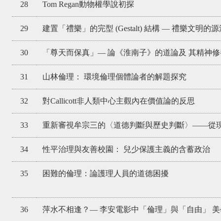
28
Tom Regan動物權學說初探
29
建置「禮樂」的完型 (Gestalt) 結構 — 禮樂文明
30
「尊天而保真」— 論《淮南子》的道論及 其精神
31
山林倫理： 環境倫理個體論者的解題探究
32
對Callicott非人類中心主觀內在價值論的反思
33
重新審視牟宗三的〈道德判斷與歷史判斷〉——從
34
性平治理與友善校園： 兒少保護主義的含蓄政治
35
困難的倫理：論護理人員的道德困擾
36
萍水不相逢？— 李安電影中「倫理」與「自由」 