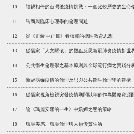
10
福禍相倚的台灣後疫情挑戰：一個比較歷史的生命
11
諮商與臨床心理學的倫理問題
12
從《正蒙‧中正篇》看張載的德性教育思想
13
從儒家「人文關懷」的觀點反思新冠肺炎疫情對世
14
公共衛生倫理學之基本原則與全球流行病之實踐分
15
新冠病毒疫情的倫理反思與公共衛生倫理學的建構
16
從儒家視角檢視突發疫情期間以年齡作為醫療資源
17
論《瑪麗安娜的一生》中嬌媚之態的策略
18
環境美感、環境倫理與人類優質生活