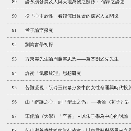
89
論永續發展及人與天地萬物之關係： 儒家之論述
90
從「心本於性」看韓儒田艮齋的儒家人文關懷
91
孟子論辯探究
92
劉墉書學初探
93
方東美先生論周濂溪思想——兼答劉述先先生
94
許衡「氣服於理」思想研究
95
苦難凝視：阮玲玉銀幕形象中的女性命運與時代投
96
由「辭讓之心」到「聖王之偽」──析論《荀子》對
97
宋儒論《大學》「至善」－以朱子學為中心的討論
98
船山繼善成性觀的當代省察：以唐君毅與勞思光之