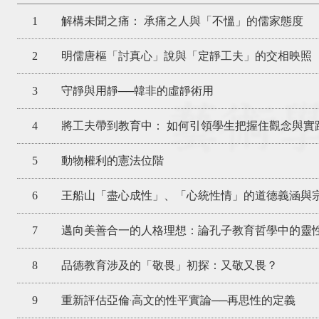
1
解構未聞之痛： 承痛之人與「不慍」的儒家態度
2
明儒唐樞「討真心」說與「定靜工夫」的交相映照
3
守靜與用靜──韓非的虛靜術用
4
將工夫帶到教育中： 如何引領學生把握住觀念與實
5
動物權利的憲法位階
6
王船山「盡心成性」、「心統性情」的道德義涵與
7
邁向美善合一的人格理想：論孔子教育哲學中的靈
8
品德教育涉及的「敬畏」初探：又敬又畏？
9
重新評估亞倫‧高文的性平實論──再思性的定義