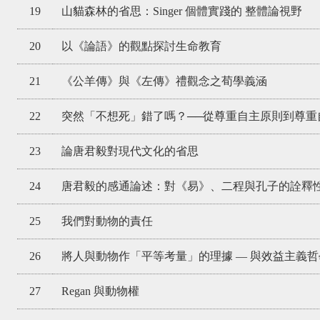
19
山貓森林的省思：Singer 個體實踐的 整體論視野
20
以《論語》的觀點探討生命教育
21
《公羊傳》與《左傳》禮觀念之荀學義涵
22
突然「不想死」錯了嗎？──從尊重自主原則到尊重
23
論唐君毅對現代文化的省思
24
唐君毅的感通論述：對《易》、二程與孔子的詮釋
25
我們對動物的責任
26
將人與動物作「平等考量」的理據 — 與效益主義哲學家Pe
27
Regan 與動物權