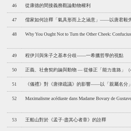
46
從康德的間接義務觀論動物權利
47
儒家如何詮釋「氣具形而上之涵意」——以唐君毅
48
Why You Ought Not to Turn the Other Cheek: Confuciu
49
程伊川與朱子之基本分歧——一希臘哲學的視點
50
正義、社會契約論與動物 — 從修正「能力進路」（capabil
51
《儀禮》對《唐律疏議》的影響——以「親屬名分
52
Maximalisme acédiaste dans Madame Bovary de Gustave
53
王船山對於《孟子·盡其心者章》的詮釋