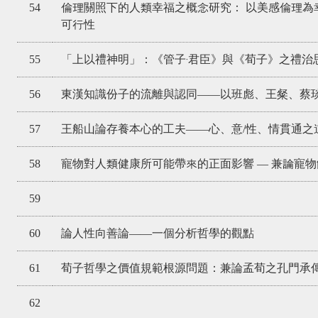
54
倫理關照下的人類幸福之概念研究： 以美感倫理為
可行性
55
「上以禮神明」：《管子‧君臣》與《荀子》之禮治
56
東漢知識份子的流離與認同——以班彪、王粲、蔡
57
王船山論存養本心的工夫——心、意/性、情貫通之
58
寵物對人類健康所可能帶來的正面影響 — 兼論寵
59
60
論人性向善論——一個分析哲學的觀點
61
荀子哲學之價值規範根源問題：兼論孟荀之孔門承
62