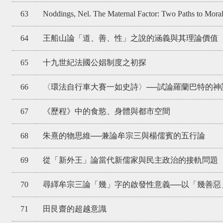
63
Noddings, Nel. The Maternal Factor: Two Paths to Moral
64
王船山論「道、善、性」之說的涵義與其理論價值
65
十九世紀法國公娼制度之初探
66
〈環法自行車大賽一如史詩〉──試論羅蘭巴特的神
67
《歷程》中的食慾、身體與都市空間
68
朱熹的物思維──兼論牟宗三與楊儒賓的五行論
69
從「新外王」論當代新儒家與民主政治的接軌問題
70
尋繹牟宗三論「幾」字的啟發性意義──以「幾善惡
71
田艮齋的超越意識