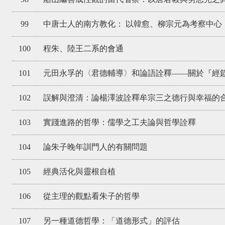
99
中唐士人的南方教化： 以韓愈、柳宗元為考察中心
100
程朱、陸王二系的會通
101
元田永孚的〈君德輔導〉和論語詮釋——關於『經
102
誤解與澄清：論楊澤波詮釋牟宗三之德行與幸福的
103
實踐進路的哲學：儒學之工夫論與哲學詮釋
104
論朱子晚年訓門人的有關問題
105
經典活化與靈根自植
106
從主理的觀點看朱子的哲學
107
另一種道德哲學：「道德形式」的評估