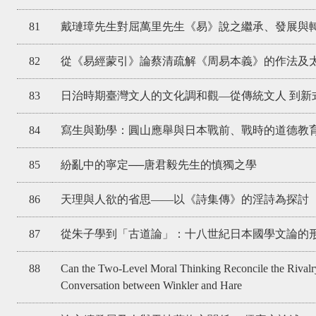
81
戴璉璋先生對屈萬里先生《易》說之繼承、發展與
82
從《易經蒙引》論蔡清疏解《周易本義》的作法及
83
日治時期臺灣文人的文化調和觀—從傳統文人 到新
84
寫生與勤學：圓山應舉與日本戰前、戰時的道德教
85
紛亂中的寧定──唐君毅先生的慎獨之學
86
天理與人欲的省思——以《詩集傳》的淫詩為探討
87
從朱子學到「古道論」：十八世紀日本國學文論的
88
Can the Two-Level Moral Thinking Reconcile the Rivalry
Conversation between Winkler and Hare