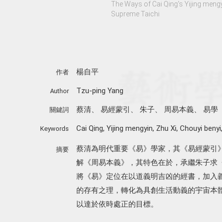
The Ways of Cai Qing's Yijing mengy
Supreme Taichi
楊自平
作者
Tzu-ping Yang
Author
蔡清
、
易經蒙引
、
朱子
、
周易本義
、
易學
關鍵詞
Cai Qing
,
Yijing mengyin
,
Zhu Xi
,
Chouyi benyi
Keywords
蔡清為明代重要《易》學家，其《易經蒙引
摘要
解《周易本義》，其特色在於，承繼朱子求
將《易》定位在以道義明吉凶的經書，加入
的存有之理，轉化為具創生活動義的宇宙本
以達於依時處正的目標。