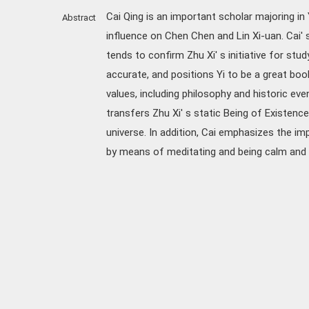
Cai Qing is an important scholar majoring in 
Abstract
influence on Chen Chen and Lin Xi-uan. Cai' 
tends to confirm Zhu Xi' s initiative for st
accurate, and positions Yi to be a great boo
values, including philosophy and historic eve
transfers Zhu Xi' s static Being of Existenc
universe. In addition, Cai emphasizes the i
by means of meditating and being calm and 