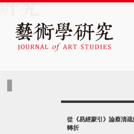
從《易經蒙引》論蔡清疏
轉折