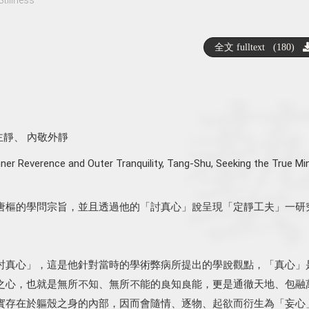
全文 fulltext (180)
主靜
、
內敬外靜
nner Reverence and Outer Tranquility
,
Tang-Shu
,
Seeking the True Mi
唐樞的學問宗旨，並且透過他的「討真心」說呈現「定靜工夫」一研
討真心」，這是他針對當時的學術弊病所提出的學說觀點，「真心」
之心，也就是無所不知、無所不能的良知良能，更是通徹天地、包融
實存在於軀殼之身的內部，因而會隨情、逐物、起欲而衍生為「妄心