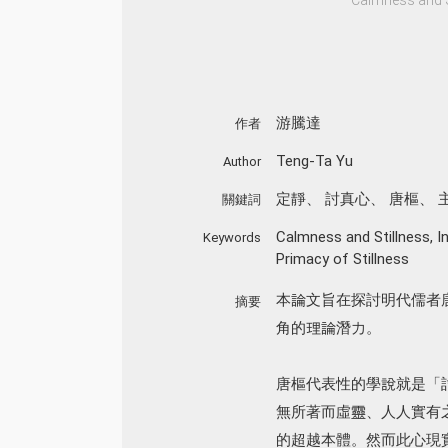
游騰達
作者
Teng-Ta Yu
Author
定靜
、
討真心
、
唐樞
、
關鍵詞
Calmness and Stillness
,
I
Keywords
Primacy of Stillness
本論文旨在探討明代儒者
摘要
角的理論潛力。
唐樞代表性的學說就是「
無所著而虛靈、人人實有
的超越本體。然而此心現