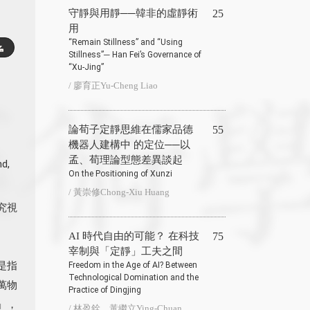
守靜與用靜──韓非的虛靜術
25
用
“Remain Stillness” and “Using
Stillness”─ Han Fei’s Governance of
“Xu-Jing”
/ 廖育正Yu-Cheng Liao
論荀子定靜思維在儒家品德
55
機器人建構中 的定位──以
孟、荀理論型態差異談起
nd
,
On the Positioning of Xunzi
/ 黃崇修Chong-Xiu Huang
究視
AI 時代自由的可能？ 在科技
75
宰制與「定靜」工夫之間
是指
Freedom in the Age of AI? Between
Technological Domination and the
萬物
Practice of Dingjing
」，
/ 林盈銓、黃繼立Ying-Chuan