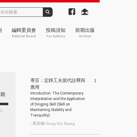
刊
編輯委員會
投稿須知
前期出版
Editorial Board
For Authors
Archive
導言：定靜工夫當代詮釋與
1
應用
Introduction: The Contemporary
期
Interpretation and the Application
of Dingjing Skill (Skill on
Maintaining Stability and
 5
Tranquility)
/ 黃崇修Chong-Xiu Huang