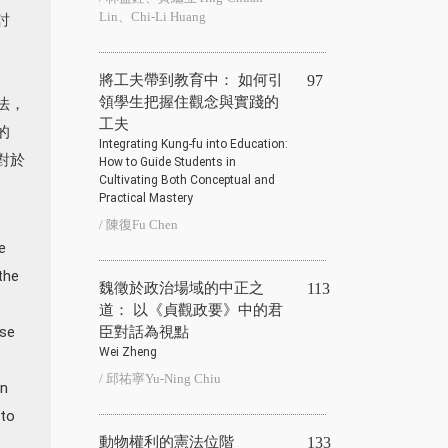
Lin、Chi-Li Huang
討
將工夫帶到教育中： 如何引
97
領學生把握住觀念與實踐的
法，
工夫
的
Integrating Kung-fu into Education:
對於
How to Guide Students in
Cultivating Both Conceptual and
Practical Mastery
/ 陳復Fu Chen
e
the
魏徵於政治場域的中正之
113
道： 以《貞觀政要》中的君
nse
臣對話為視點
Wei Zheng
/ 邱祐寧Yu-Ning Chiu
in
nto
動物權利的憲法位階
133