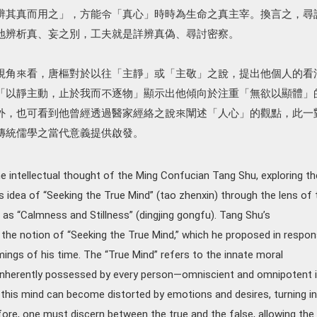
辨其真而用之」，方能令「真心」時時為生命之真主宰。換言之，尋
地辨析真、妄之別，工夫就是詳辨真偽、尋討密察。
視角來看，唐樞對於以往「主靜」或「主敬」之說，提出他個人的看
「以靜主動，止於我而不逐物」顯示出他傾向於注重「無欲以顯體」
外，也可看到他曾經透過醫家經絡之說來闡述「人心」的觀點，此一
傳統儒學之當代意義提供啟發。
e intellectual thought of the Ming Confucian Tang Shu, exploring th
is idea of “Seeking the True Mind” (tao zhenxin) through the lens of 
as “Calmness and Stillness” (dingjing gongfu). Tang Shu’s
s the notion of “Seeking the True Mind,” which he proposed in respo
ngs of his time. The “True Mind” refers to the innate moral
 inherently possessed by every person—omniscient and omnipotent 
, this mind can become distorted by emotions and desires, turning i
fore, one must discern between the true and the false, allowing the