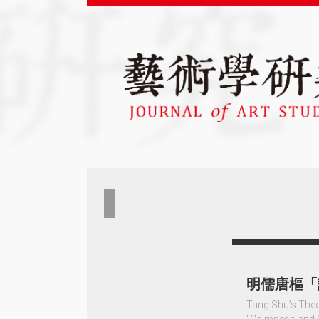
明儒唐樞「
Tang Shu’s Theor
“Calmness and S