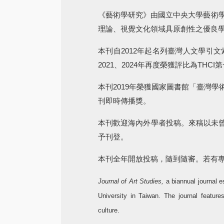
《藝術學研究》由國立中央大學藝術學
理論、視覺文化領域具原創性之優良
本刊自2012年起名列臺灣人文學引文索引核
2021、2024年再度榮獲評比為THCI
本刊
2019
年榮獲國家圖書館「臺灣學
刊即時傳播獎。
本刊歡迎海內外學者投稿。來稿以未
予刊登。
本刊全年開放投稿，隨到隨審。若有
Journal of Art Studies,
a biannual journal e
University in Taiwan. The journal features
culture.