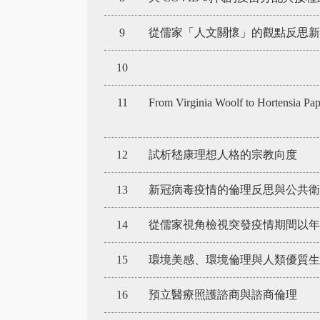
9
從儒家「人文關懷」的觀點反思
10
11
From Virginia Woolf to Hortensia Papa
12
試析嵇康理想人格的宗教向度
13
新冠病毒疫情的倫理反思與公共
14
從儒家視角檢視突發疫情期間以年
15
環境美感、環境倫理與人類優質生
16
預立醫療照護諮商與諮商倫理