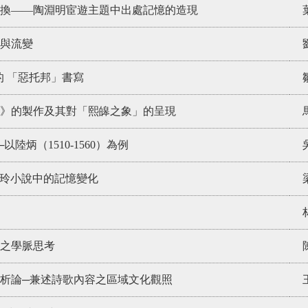
換——陶淵明宦遊主題中出處記憶的造現
與流變
的 「惡托邦」書寫
》的製作及其對「熙皞之象」的呈現
陸炳（1510-1560）為例
愛玲小說中的記憶變化
之學脈思考
析論─兼述詩歌內容之區域文化觀照