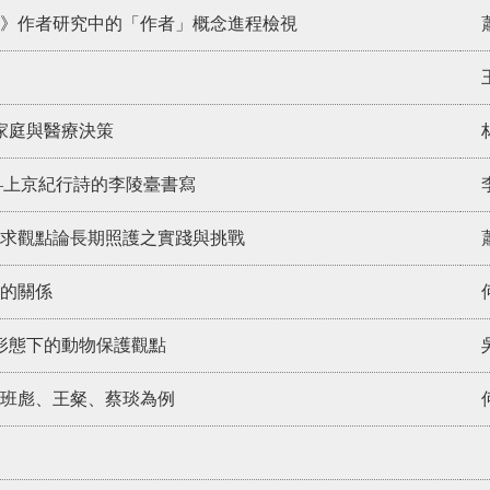
》作者研究中的「作者」概念進程檢視
論家庭與醫療決策
—上京紀行詩的李陵臺書寫
求觀點論長期照護之實踐與挑戰
的關係
識形態下的動物保護觀點
班彪、王粲、蔡琰為例