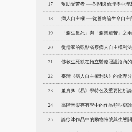
17
幫助受苦者 ──對關懷倫理學中
18
病人自主權 ──從善終論生命自主
19
「趨生畏死」與「趨樂避苦」之兩
20
從儒家的觀點省察病人自主權利法
21
佛教生死觀在預立醫療照護諮商的
22
臺灣《病人自主權利法》的倫理分
23
董真卿《易》學特色及重要性析論
24
高階音樂存有學中的作品類型辯論
25
論徐冰作品中的動物符號與生態關