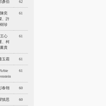
郭彥伯
62
陳奕
61
傑、許
樹珍
王心
61
運、柯
薰貴
蕭玉霜
61
Arbie
61
enstein
彭春翎
60
瞿慎思
60