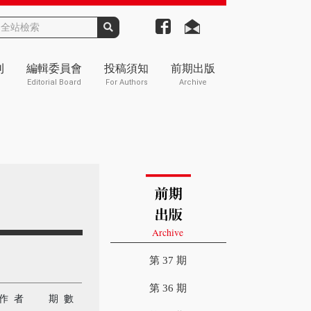
刊
編輯委員會
投稿須知
前期出版
Editorial Board
For Authors
Archive
第 37 期
第 36 期
作 者
期 數