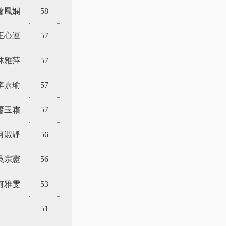
蕭鳳嫻
58
王心運
57
林雅萍
57
李嘉瑜
57
蕭玉霜
57
何淑靜
56
吳宗憲
56
何雅雯
53
51