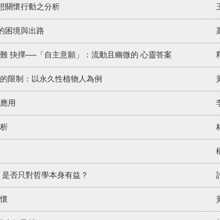
理想關懷行動之分析
的困境與出路
難 抉擇──「自主意願」：流動且幽微的 心靈答案
的限制：以永久性植物人為例
應用
析
 是否只對哲學本身有益？
懷