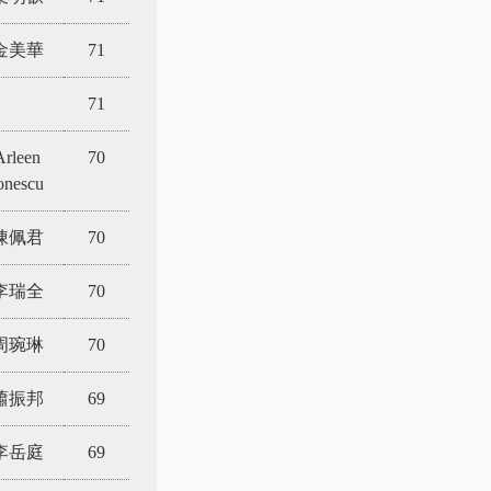
金美華
71
71
Arleen
70
onescu
陳佩君
70
李瑞全
70
周琬琳
70
蕭振邦
69
李岳庭
69