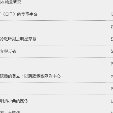
題材繪畫研究
至《日子》的雙重生命
冷戰時期之明星形塑
立與反省
院體的奠立：以蔣廷錫團隊為中心
、明清小曲的關係