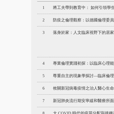
1
將工夫帶到教育中： 如何引領學
2
防疫之倫理觀察：以德國倫理委
3
落身於家：人文臨床視野下的居家
4
專業倫理實踐初探：以臨床心理能
5
尊重自主的現象學探討—臨床倫
6
攸關新冠病毒疫情之治人醫心生命
7
新冠肺炎流行期安寧緩和醫療所面
8
大 COVID 時代的疫苗分配與接