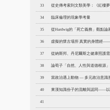
33
從史傳考索到文類美學：《紅樓夢
34
臨床倫理的現象學考量
35
從Hardwig的「死亡義務」觀點
36
虛擬的懷古場所‧真實的身體經—
37
從納斯邦、丹尼爾斯之健康照護需
38
論荀子「自然、人性與道德根源」
39
當政治遇上動物 — 多元政治意
40
東漢知識份子的流離與認同——以
41