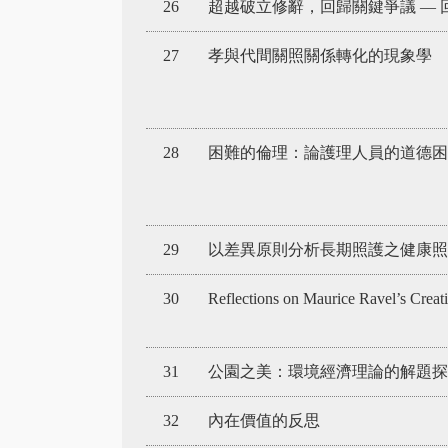
26
超越破立修辭，回歸關鍵爭議 — 
27
孝與代間關照關係轉化的現象學
28
困難的倫理：論護理人員的道德困
29
以差異原則分析長期照護之健康照
30
Reflections on Maurice Ravel’s Creati
31
公園之美：環境經濟理論的解題探
32
內在價值的反思