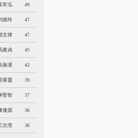
葉常泓
49
劉德玲
47
鄒文律
47
馬雅貞
45
吳振漢
42
梁慕靈
39
林聖智
37
陳逢源
36
王次澄
36