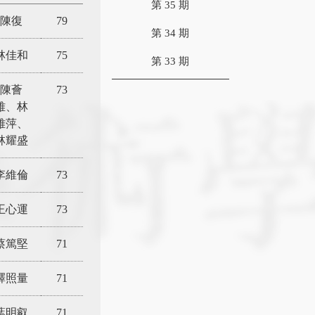
第 35 期
陳復
79
第 34 期
林佳和
75
第 33 期
陳薈
73
雅、林
雅萍、
林耀盛
李維倫
73
王心運
73
蔡篤堅
71
釋照量
71
葉明叡
71