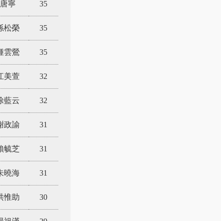
唐寧
35
孫松榮
35
鍾雲鶯
35
江美萱
32
涂藍云
32
謝政諭
31
賴毓芝
31
朱曉海
31
洪惟助
30