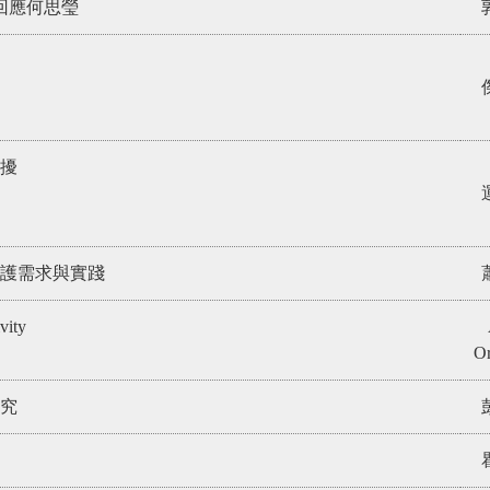
回應何思瑩
擾
護需求與實踐
vity
Or
究