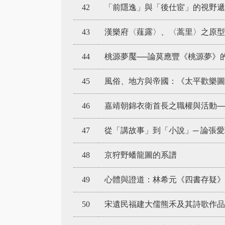
42
「前隱逸」與「後仕宦」的視野遞
43
漢樂府〈薤露〉、〈蒿里〉之原型
44
桃源夢魘──論莫應豐《桃源夢》
45
風俗、地方與帝國：《太平歡樂圖
46
嘉靖朝錦衣衛首長之職權與活動──以
47
從「講故事」到「小說」─ 論張
48
京狩野蟠龍圖的系譜
49
心體與證道：林希元《四書存疑》
50
宋遺民福建大儒熊禾及其詩歌作品