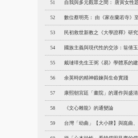
51
自我與多元觀眾之間： 唐寅女性
52
數位蔡明亮： 由《家在蘭若寺》
53
民初救世新教之《大學證釋》研究
54
國族主義與現代性的交涉：翁倩玉
55
戴璉璋先生王弼《易》學體系的建
56
余英時的精神鍛鍊與生命實踐
57
康熙朝宮廷「畫院」的運作與盛清
58
《文心雕龍》的通變論
59
台灣「幼曲」【大小牌】與崑曲