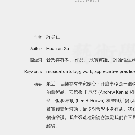
許昊仁
作者
Hao-ren Xu
Author
音樂存有學
、
作品
、
欣賞實踐
、
評論性注
關鍵詞
musical ontology
,
work
,
appreciative practic
Keywords
最近，音樂存有學家關心：什麼事物是一個
摘要
的藝術品。安德魯·卡尼亞 (Andrew Kan
命，但李·布朗 (Lee B. Brown) 和詹姆斯·
賞實踐毫無幫助，最多對哲學本身有益。我
價值辯護。我主張這種辯論會激勵我們在不
經驗。