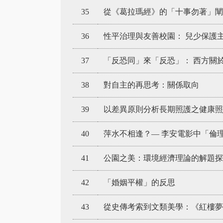
35
從《葛拉瑪經》的「十事勿著」闡
36
性平治理與友善校園： 兒少保護
37
「反恐同」來「反恐」： 西方關
38
對自主的再思考：關係取向
39
以差異原則分析長期照護之健康照
40
萍水不相逢？— 李安電影中「倫
41
公園之美：環境經濟理論的解題探
42
「婚姻平權」的反思
43
從史傳考索到文類美學：《紅樓夢