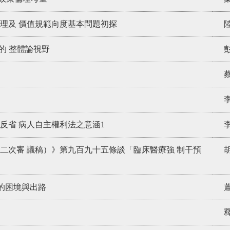
理及 價值規範向度基本問題初探
踐的 整體論視野
反省 病人自主權利法之意涵1
二次審 議稿）》第九百九十五條談「臨床醫療強 制干預
的困境與出路