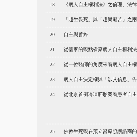
18
《病人自主權利法》之倫理、法
19
「趨生畏死」與「趨樂避苦」之兩
20
自主與善終
21
從儒家的觀點省察病人自主權利法
22
從一位醫師的角度來看病人自主權
23
病人自主決定權與「涉艾信息」告
24
從北京首例冷凍胚胎案看患者自主
25
佛教生死觀在預立醫療照護諮商的