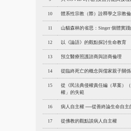
10
體系性宗教（際）詮釋學之宗教倫
11
山貓森林的省思：Singer 個體實
12
以《論語》的觀點探討生命教育
13
預立醫療照護諮商與諮商倫理
14
從臨終死亡的概念與儒家親子關係
15
從《民法典侵權責任編（草案）（
權」的失範
16
病人自主權 ──從善終論生命自主
17
從佛教的觀點談病人自主權