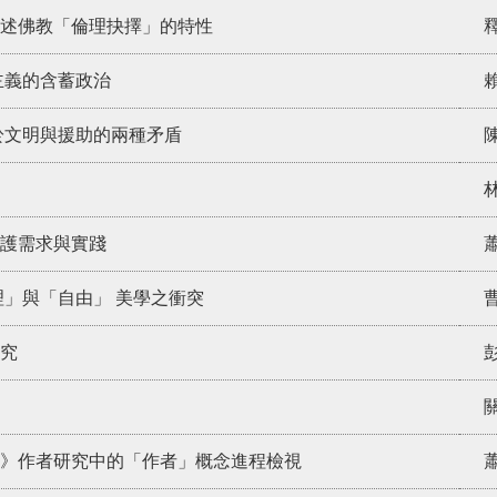
述佛教「倫理抉擇」的特性
主義的含蓄政治
於文明與援助的兩種矛盾
林
護需求與實踐
蕭
理」與「自由」 美學之衝突
究
》作者研究中的「作者」概念進程檢視