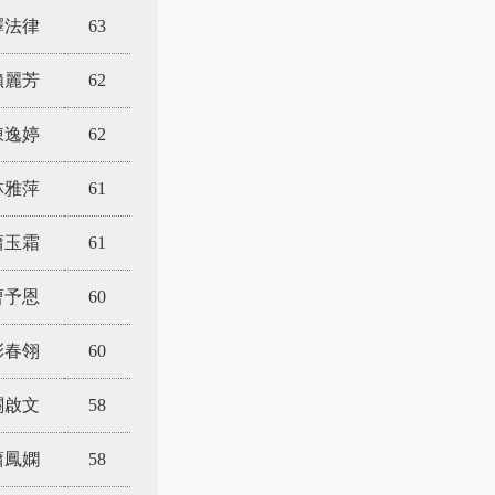
釋法律
63
賴麗芳
62
陳逸婷
62
雅萍
61
玉霜
61
曹予恩
60
彭春翎
60
關啟文
58
蕭鳳嫻
58