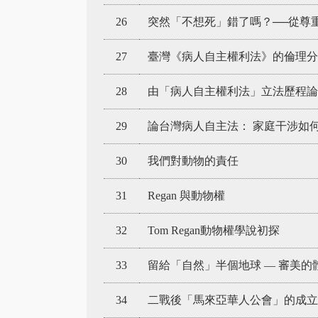
26
突然「不想死」錯了嗎？──從尊
27
臺灣《病人自主權利法》的倫理分
28
由「病人自主權利法」立法歷程論
29
論台灣病人自主法： 家庭干涉如
30
我們對動物的責任
31
Regan 與動物權
32
Tom Regan動物權學說初探
33
留給「自然」半個地球 — 審美的
34
二戰後「馬來亞華人公會」的成立與馬