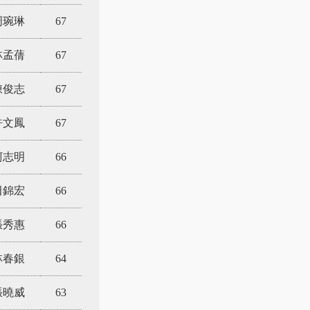
周琬琳
67
林孟蒨
67
陳俊志
67
許文鳳
67
柯志明
66
田錦宏
66
張秀惠
66
林春銀
64
張曉威
63