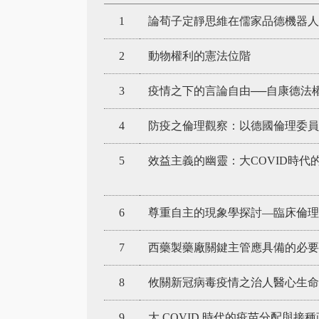
1
論荀子定靜思維在儒家品德機器人
2
動物權利的憲法位階
3
疫情之下的言論自由──自康德法
4
防疫之倫理觀察：以德國倫理委
5
效益主義的幽靈：大COVID時代
6
尊重自主的現象學探討—臨床倫
7
西藥製藥廠關鍵主管應具備的必要
8
攸關新冠病毒疫情之治人醫心生命
9
大 COVID 時代的疫苗分配與接