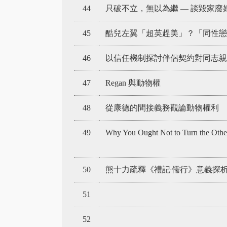
44
只破不立，無以為繼 — 談毀家廢
45
酷兒左翼「超英趕美」？「同性戀
46
以信任機制探討伴侶契約對同志親
47
Regan 與動物權
48
從康德的間接義務觀論動物權利
49
Why You Ought Not to Turn the Othe
50
熊十力疏釋《禮記‧儒行》意義探
51
52