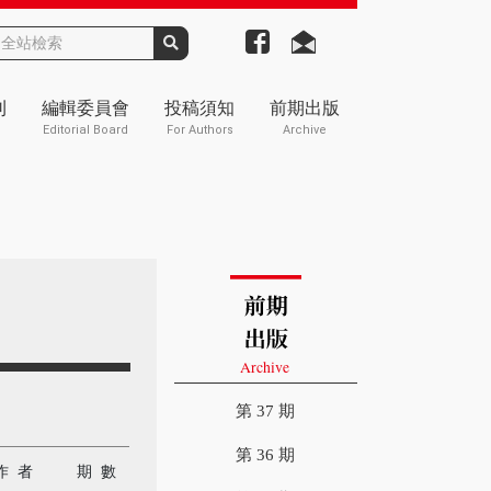
刊
編輯委員會
投稿須知
前期出版
Editorial Board
For Authors
Archive
第 37 期
第 36 期
作 者
期 數