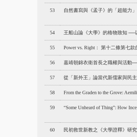
53
自然書寫與《孟子》的「超能力」
54
王船山論《大學》的格物致知 ─
55
Power vs. Right： 第十二條第
56
嘉靖朝錦衣衛首長之職權與活動──以
57
從「新外王」論當代新儒家與民
58
From the Graden to the Grove: Aemili
59
“Some Unheard of Thing”: How Ince
60
民初救世新教之《大學證釋》研究