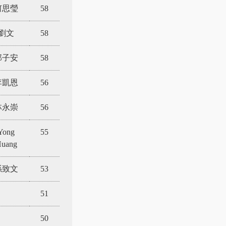
何思瑩
58
劉文
58
邱子安
58
李凱恩
56
林永崇
56
Yong
55
uang
孫致文
53
51
50