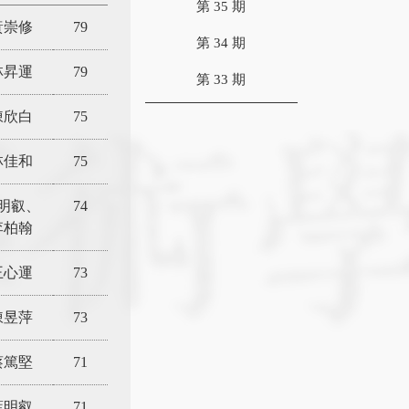
第 35 期
黃崇修
79
第 34 期
林昇運
79
第 33 期
陳欣白
75
林佳和
75
明叡、
74
李柏翰
王心運
73
陳昱萍
73
蔡篤堅
71
葉明叡
71