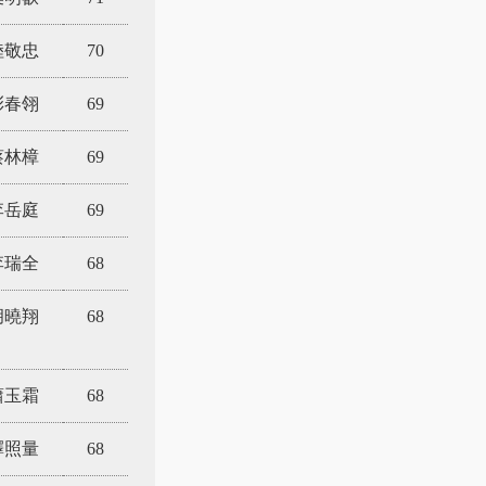
陸敬忠
70
彭春翎
69
蔡林樟
69
李岳庭
69
李瑞全
68
胡曉翔
68
蕭玉霜
68
釋照量
68