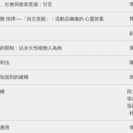
律、社會與政策意涵：引言
難 抉擇──「自主意願」：流動且幽微的 心靈答案
的限制：以永久性植物人為例
利法
知規則的建構
權
田
張
張
應用