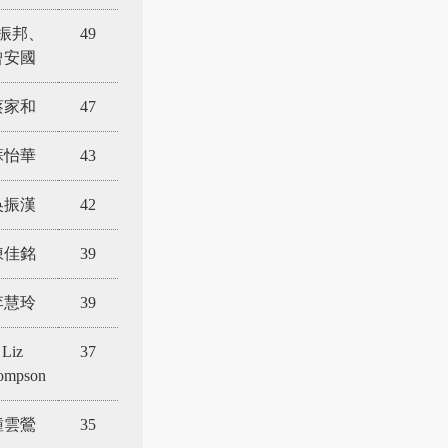
振邦、
49
曾安國
蔡家和
47
蘇怡華
43
吳振漢
42
陳佳銘
39
李慧玲
39
Liz
37
ompson
鍾雲鶯
35