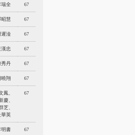
李瑞全
67
釋昭慧
67
尉遲淦
67
黃漢忠
67
陳秀丹
67
胡曉翔
67
文鳳、
67
新慶、
群芝、
杜華英
李明書
67