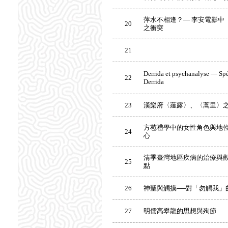
萍水不相逢？— 李安電影中
20
之衝突
21
Derrida et psychanalyse — Spéc
22
Derrida
23
漢樂府〈薤露〉、〈蒿里〉
方苞禮學中的女性角色與地
24
心
清季臺灣地區疾病的治療與觀
25
點
26
神聖與觸摸──對「勿觸我」
27
明儒高攀龍的思想與殉節