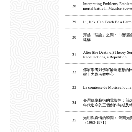
Interpreting Emblems, Emblems
28
mortal battle in Maurice Sceve
29
Li, Jack. Can Death Be a Harm 
穿越「理論」之間：「後理
30
建構
After (the Death of) Theory S
31
Recollections, a Repetition
儒家學者對佛家輪迴思想的回
32
熊十力為考察中心
33
La comtesse de Mortsauf ou l
臺灣錄像藝術的電影性： 論
34
年代迄今的三個創作時期及
光明與真情的瞬間： 鄧南光
35
（1963-1971）