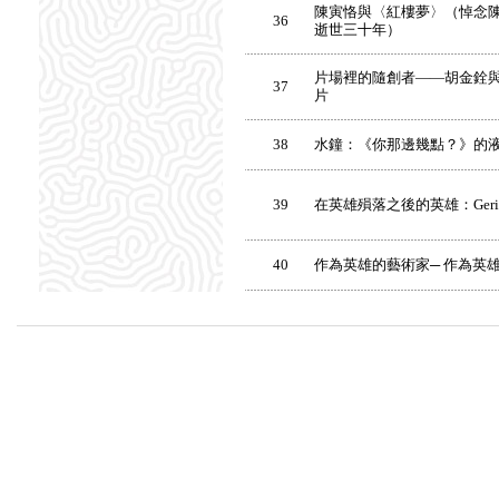
陳寅恪與〈紅樓夢〉（悼念陳寅恪
36
逝世三十年）
片場裡的隨創者——胡金銓與
37
片
38
水鐘：《你那邊幾點？》的
39
在英雄殞落之後的英雄：Geric
40
作為英雄的藝術家─ 作為英