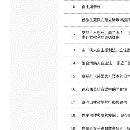
10
自主與善終
11
佛教生死觀在預立醫療照護
突然「不想死」錯了嗎？──
12
主死亡權利的道德疑慮
13
由「病人自主權利法」立法
14
論台灣病人自主法： 家庭干
15
森鷗外《莎樂美》譯本的日
16
德布西長笛音樂中的開創性
17
臺灣山林哲學的行動與建構
18
性平治理與友善校園： 兒少
19
唐傳奇女子復讎故事研究：