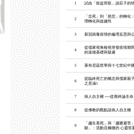
1
試由「鼓盆而歌」談莊子的
「念死」到「慈悲」的轉化：
2
理轉化與超越性
3
新冠病毒疫情的倫理反思與
從儒家視角檢視突發疫情期
4
的道德基礎與疑慮
5
萊布尼茲哲學與十七世紀中
從臨終死亡的概念與儒家親子
6
之意涵1
7
病人自主權 ──從善終論生
8
從佛教的觀點談病人自主權
「趨生畏死」與「趨樂避苦」
9
願」：流動且幽微的 心靈答