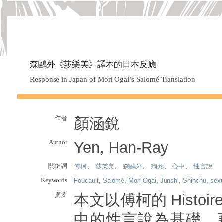
森鷗外《莎樂美》譯本的日本反應
Response in Japan of Mori Ogai’s Salomé Translation
作者
顏涵銳
Author
Yen, Han-Ray
關鍵詞
傅柯
、
莎樂美
、
森鷗外
、
殉死
、
心中
、
性言說
Keywords
Foucault
,
Salomé
,
Mori Ogai
,
Junshi
,
Shinchu
,
sex
摘要
本文以傅柯的 Histoire d
中的性言說為基礎，