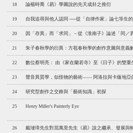
18
論楊時喬《易》學圖說的先天成卦之推衍
19
自我追尋與他人認同 ──從「自律作家」論七等生
20
因「存異」而「求同」－從《淮南子》論述「同／
21
朱子春秋學的衍異：方苞春秋學的創作意圖與意義
22
數位蔡明亮： 由《家在蘭若寺》至《日子》的雙重
23
聲音異質學，似怪物的藝術—— 阿洛拉與卡蕯地亞
24
研究型創作之交鋒與「藝術知識」初探
25
Henry Miller's Painterly Eye
26
戴璉璋先生對屈萬里先生《易》說之繼承、發展與