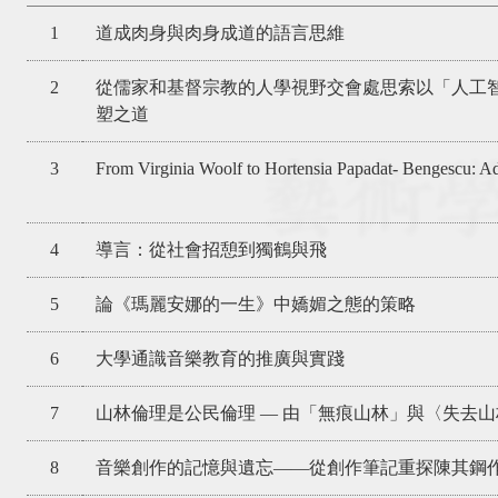
1
道成肉身與肉身成道的語言思維
2
從儒家和基督宗教的人學視野交會處思索以「人工
塑之道
3
From Virginia Woolf to Hortensia Papadat- Bengescu: Adap
4
導言：從社會招憩到獨鶴與飛
5
論《瑪麗安娜的一生》中嬌媚之態的策略
6
大學通識音樂教育的推廣與實踐
7
山林倫理是公民倫理 — 由「無痕山林」與〈失去山
8
音樂創作的記憶與遺忘——從創作筆記重探陳其鋼