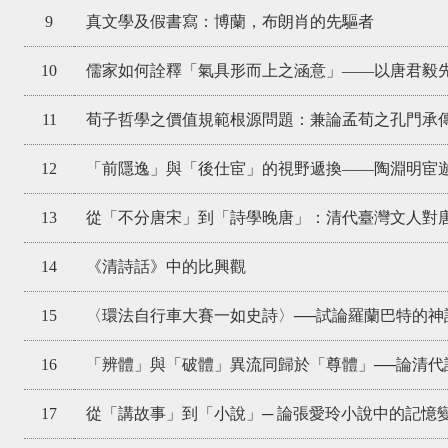
9
真文學及假書寫：博蘭，布朗肖的先驅者
10
儒家如何詮釋「氣具形而上之涵意」——以唐君毅
11
荀子哲學之價值規範根源問題：兼論孟荀之孔門承
12
「前隱逸」與「後仕宦」的視野遞換——陶淵明宦
13
從「不分唐宋」到「詩學晚唐」：清代臺灣文人對
14
《清詩話》中的比興觀
15
〈環法自行車大賽一如史詩〉──試論羅蘭巴特的神
16
「辨體」與「破體」異流同歸於「尊體」──論清代
17
從「講故事」到「小說」─ 論張愛玲小說中的記憶