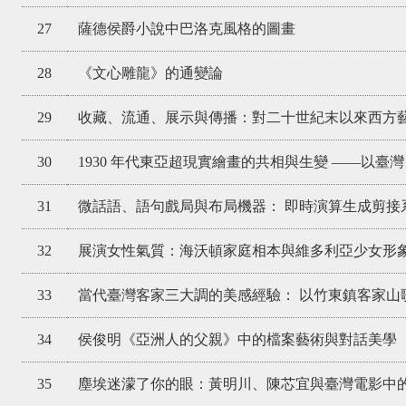
27
薩德侯爵小說中巴洛克風格的圖畫
28
《文心雕龍》的通變論
29
收藏、流通、展示與傳播：對二十世紀末以來西方藝
30
1930 年代東亞超現實繪畫的共相與生變 ——以
31
微話語、語句戲局與布局機器： 即時演算生成剪接
32
展演女性氣質：海沃頓家庭相本與維多利亞少女形
33
當代臺灣客家三大調的美感經驗： 以竹東鎮客家山
34
侯俊明《亞洲人的父親》中的檔案藝術與對話美學
35
塵埃迷濛了你的眼：黃明川、陳芯宜與臺灣電影中