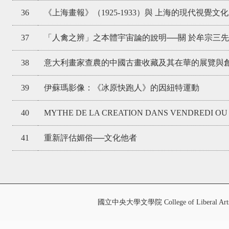
36
《上海畫報》（1925-1933）與 上海的現代視覺文
37
「人禽之辨」之本體宇宙論的說明──關 於牟宗三
38
意大利畫家查農的中國古畫收藏及其在華的展覽與創作活
39
伊蘇瑪影像：《冰原快跑人》的因紐特運動
40
MYTHE DE LA CREATION DANS VENDREDI OU 
41
重新評估媚俗──文化他者
國立中央大學文學院 College of Liberal Art