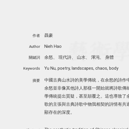
聶豪
作者
Nieh Hao
Author
余怒
、
現代詩
、
山水
、
渾沌
、
身體
關鍵詞
Yu Nu
,
poetry
,
landscapes
,
chaos
,
body
Keywords
中國古典山水詩的美學傳統，在余怒的詩作
摘要
余怒並非像其他詩人那樣一開始就將詩歌傳
學傳統提出質疑，甚至顛覆之。這也導致了
歌的主張與古典詩歌中物我相契的詩情有共
顯存在的深度。