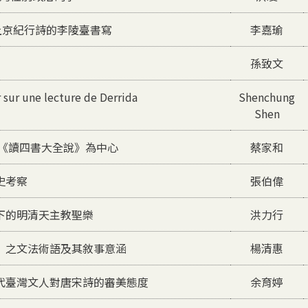
上京紀行詩的李陵臺書寫
李嘉瑜
孫致文
 sur une lecture de Derrida
Shenchung
Shen
以《讀四書大全說》為中心
蔡家和
史考察
張伯偉
下的明清天主教聖樂
洪力行
》之文法術語及其敘事意涵
楊清惠
代臺灣文人對唐宋詩的審美態度
余育婷