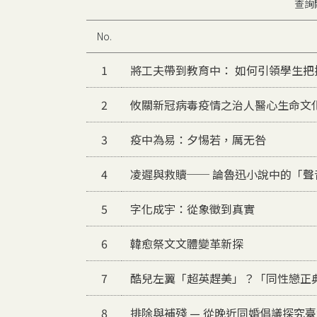
查詢
No.
1
將工夫帶到教育中： 如何引領學生
2
攸關新冠病毒疫情之治人醫心生命文
3
疫中為易：夕惕若，厲无咎
4
凌遲與救贖── 論魯迅小說中的「聲
5
字化成宇：從象徵到真實
6
韓愈祭文文體變革新探
7
酷兒左翼「超英趕美」？「同性戀正
8
排除與補殘 — 從晚近同婚倡議探究