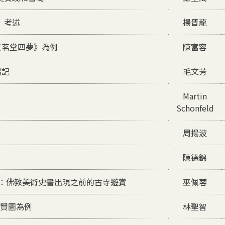
》考述
楊晋龍
玉茗堂四夢》為例
陳富容
隅記
毛文芳
Martin
Schonfeld
周揚波
陳德錦
寺：佛教美術史書出現之前的古寺遊賞
巫佩蓉
聖賢圖為例
林聖智