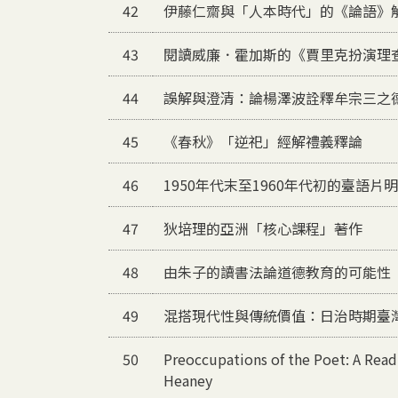
42
伊藤仁齋與「人本時代」的《論語》
43
閱讀威廉．霍加斯的《賈里克扮演理
44
誤解與澄清：論楊澤波詮釋牟宗三之
45
《春秋》「逆祀」經解禮義釋論
46
1950年代末至1960年代初的臺語
47
狄培理的亞洲「核心課程」著作
48
由朱子的讀書法論道德教育的可能性
49
混搭現代性與傳統價值：日治時期臺灣美
50
Preoccupations of the Poet: A Rea
Heaney