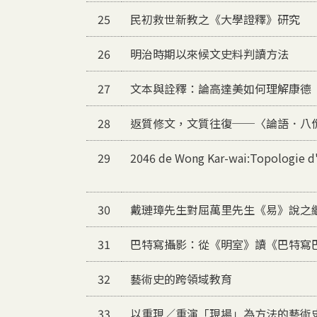
25
民初救世新教之《大學證釋》研究
26
明治時期以來候文史料判讀方法
27
文本與詮釋：論高達美如何理解康德
28
返質修文，文質往復──〈論語．八
29
2046 de Wong Kar-wai:Topologie d'
30
戴璉璋先生對屈萬里先生《易》說之
31
巴特寫攝影：從《明室》讀《巴特寫
32
藝術史的跨領域教育
33
以重現／重演「現場」為方法的藝術