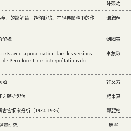
陳榮灼
矣章」的說解論「詮釋脈絡」在經典闡釋中的作
張錫輝
的解構
劉國英
ports avec la ponctuation dans les versions
李蕙珍
de Perceforest: des interprétations du
意涵
許又方
述之轉折起伏
熊秉真
會個案分析（1934-1936）
鄭麗榕
繪畫研究
唐寧