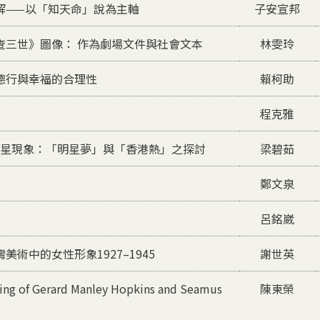
解——以「知天命」說為主軸
子安宣邦
查三世》圖像： 作為劇場文件與社會文本
林雯玲
德行與幸福的合理性
賴柯助
程克雅
片明星現象：「明星夢」與「香港熱」之探討
梁碧茹
鄭文泉
呂銘崴
術中的女性形象1927–1945
謝世英
ding of Gerard Manley Hopkins and Seamus
陳東榮