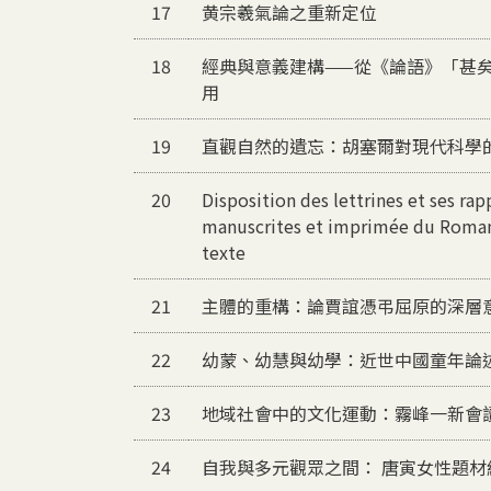
17
黄宗羲氣論之重新定位
18
經典與意義建構——從《論語》「甚
用
19
直觀自然的遺忘：胡塞爾對現代科學
20
Disposition des lettrines et ses rap
manuscrites et imprimée du Roman 
texte
21
主體的重構：論賈誼憑弔屈原的深層
22
幼蒙、幼慧與幼學：近世中國童年論
23
地域社會中的文化運動：霧峰一新會讀書
24
自我與多元觀眾之間： 唐寅女性題材