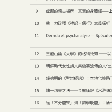
9
虛擬的懷古場所‧真實的身體經——
10
熊十力疏釋《禮記‧儒行》意義探析
11
Derrida et psychanalyse — Spéculer
12
王船山論《大學》的格物致知 ──
13
朝鮮時代女性詩文集編纂流傳的文化
14
錢德明的《聖樂經譜》：本地化策略
15
讀一切書之法──金聖嘆評《水滸傳
16
從「不分唐宋」到「詩學晚唐」：清