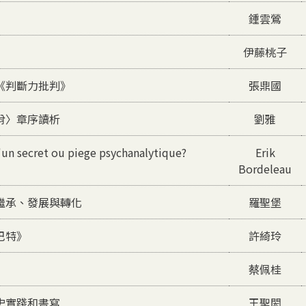
鍾雲鶯
伊藤桃子
《判斷力批判》
張鼎國
佾〉章序讀析
劉雅
un secret ou piege psychanalytique?
Erik
Bordeleau
繼承、發展與轉化
羅聖堡
巴特》
許綺玲
蔡佩桂
史實踐和書寫
王聖閎