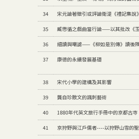
34
宋元論著徵引或評論衛湜《禮記集說
35
臧懋循之戲曲當行論——以其批改《
36
細讀與嘲謔——《柳如是別傳》讀後
37
康德的永續發展基礎
38
宋代小學的建構及其影響
39
龔自珍散文的諷刺藝術
40
1880年代英文旅行手冊中的京都古
41
京狩野與江戶儒者----以狩野山雪的