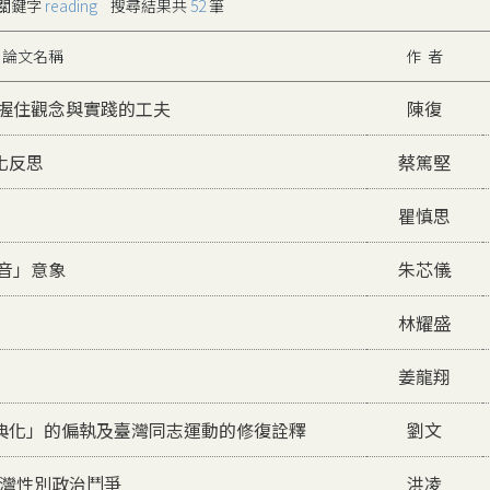
關鍵字
reading
搜尋結果共
52
筆
論文名稱
作 者
把握住觀念與實踐的工夫
陳復
化反思
蔡篤堅
瞿慎思
音」意象
朱芯儀
林耀盛
姜龍翔
典化」的偏執及臺灣同志運動的修復詮釋
劉文
臺灣性別政治鬥爭
洪凌