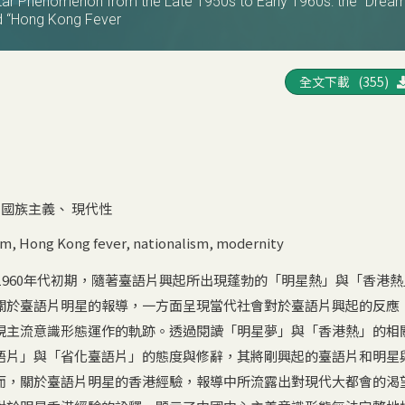
tar Phenomenon from the Late 1950s to Early 1960s: the “Drea
d “Hong Kong Fever
全文下載 (355)
、
國族主義
、
現代性
om
,
Hong Kong fever
,
nationalism
,
modernity
至1960年代初期，隨著臺語片興起所出現蓬勃的「明星熱」與「香港
關於臺語片明星的報導，一方面呈現當代社會對於臺語片興起的反應
現主流意識形態運作的軌跡。透過閱讀「明星夢」與「香港熱」的相
語片」與「省化臺語片」的態度與修辭，其將剛興起的臺語片和明星
而，關於臺語片明星的香港經驗，報導中所流露出對現代大都會的渴