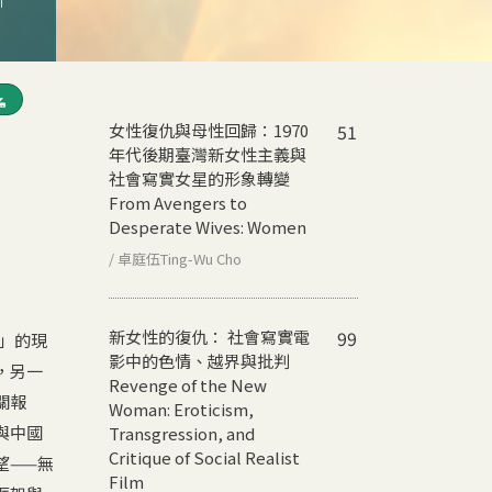
m
女性復仇與母性回歸：1970
51
年代後期臺灣新女性主義與
社會寫實女星的形象轉變
From Avengers to
Desperate Wives: Women
/ 卓庭伍Ting-Wu Cho
新女性的復仇： 社會寫實電
99
熱」的現
影中的色情、越界與批判
，另一
Revenge of the New
關報
Woman: Eroticism,
與中國
Transgression, and
Critique of Social Realist
望——無
Film