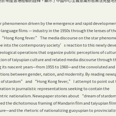
對於明星香港經驗的詮釋，顯示了中國中心主義意識形態無法完整地
star phenomenon driven by the emergence and rapid developmen
anguage films — industry in the 1950s through the lenses of th
“Hong Kong fever.” The media discourse on the star phenom
be into the contemporary society’s reaction to this newly dev
ideological operations that organize public perceptions of cultu
tion of taiyupian culture and related media discourse through t
 its nascent years—from 1955 to 1960—and the convoluted and
tions between gender, nation, and modernity. By reading new
m of stardom” and “Hong Kong fever,” I attempt to point out 
tion in journalistic representations seeking to contain the
tric nationalism. Newspaper stories about “dream of stardo
 the dichotomous framing of Mandarin film and taiyupian fil
re—and the rhetoric of nationalizing guoyupian to provincializ