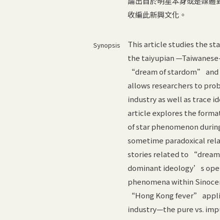
論出自於明星本身或是媒體
收編此新興文化。
This article studies the 
Synopsis
the taiyupian —Taiwanese-l
“dream of stardom” and 
allows researchers to pro
industry as well as trace 
article explores the forma
of star phenomenon during
sometime paradoxical rela
stories related to “drea
dominant ideology’s opera
phenomena within Sinocen
“Hong Kong fever” applied
industry—the pure vs. impu