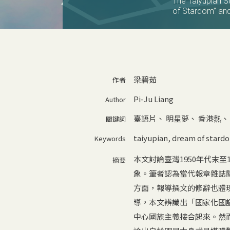
The Taiyupian S
of Stardom” an
梁碧茹
作者
Pi-Ju Liang
Author
臺語片
、
明星夢
、
香港熱
關鍵詞
taiyupian
,
dream of stard
Keywords
本文討論臺灣1950年代末
摘要
象。筆者認為當代報章雜誌
方面，報導撰文的修辭也體
導，本文辨識出「國家化國
中心國族主義接合起來。然