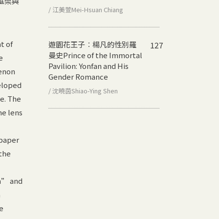
框架與
/ 江美萱Mei-Hsuan Chiang
t of
遊園花王子︰楊凡的性別羅
127
曼史
Prince of the Immortal
e
Pavilion: Yonfan and His
enon
Gender Romance
eloped
/ 沈曉茵Shiao-Ying Shen
re. The
he lens
spaper
the
m” and
m
e