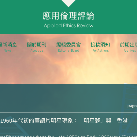
最新消息
關於期刊
編輯委員會
投稿須知
前期出
News
About Us
Editorial Board
For Authors
Archives
page:
末至1960年代初的臺語片明星現象：「明星夢」與「香港