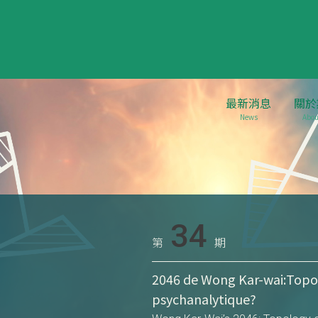
最新消息
關於
News
Abou
34
第
期
2046 de Wong Kar-wai:Topol
psychanalytique?