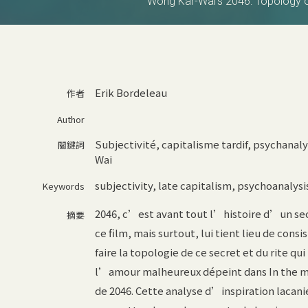
Wong Kar-Wai’s 2046: Topology of
Erik Bordeleau
作者
Author
Subjectivité, capitalisme tardif, psychana
關鍵詞
Wai
subjectivity
,
late capitalism
,
psychoanalysi
Keywords
2046, c’est avant tout l’histoire d’un sec
摘要
ce film, mais surtout, lui tient lieu de con
faire la topologie de ce secret et du rite qu
l’amour malheureux dépeint dans In the moo
de 2046. Cette analyse d’inspiration lacan