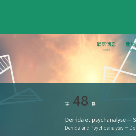
最新消息
關於
News
Abou
48
第
期
Derrida et psychanalyse — S
Derrida and Psychoanalysis — Der