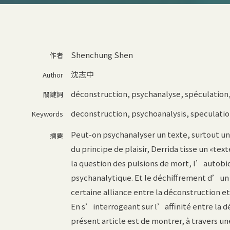
Shenchung Shen
作者
沈志中
Author
déconstruction, psychanalyse, spéculation,
關鍵詞
deconstruction
,
psychoanalysis
,
speculatio
Keywords
Peut-on psychanalyser un texte, surtout un
摘要
du principe de plaisir, Derrida tisse un «te
la question des pulsions de mort, l’autob
psychanalytique. Et le déchiffrement d’un
certaine alliance entre la déconstruction et
En s’interrogeant sur l’affinité entre la 
présent article est de montrer, à travers 