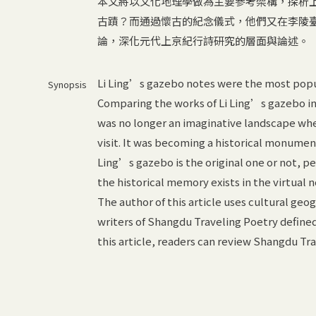
本文將以文化地理學做為主要參考架構，探析
古蹟？而通過懷古的紀念儀式，他們又在李陵
論，深化元代上京紀行詩研究的層面與論述。
Li Ling’s gazebo notes were the most popul
Synopsis
Comparing the works of Li Ling’s gazebo in
was no longer an imaginative landscape whe
visit. It was becoming a historical monumen
Ling’s gazebo is the original one or not, p
the historical memory exists in the virtual n
The author of this article uses cultural ge
writers of Shangdu Traveling Poetry defined
this article, readers can review Shangdu Tr