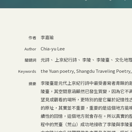
李嘉瑜
作者
Chia-yu Lee
Author
元詩
、
上京紀行詩
、
李陵
、
李陵臺
、
文化地
關鍵詞
the Yuan poetry
,
Shangdu Traveling Poetry
Keywords
李陵臺是元代上京紀行詩中最受書寫者青睞的
摘要
陵臺，其空間意涵顯然已發生質變，因為它不
望見或觀看的場所，更特別的是它屬於記憶性
的原址，其實並不重要，重要的是這個地方能
續性的回憶，這個地方就會存在。所以真實的
程中的荒臺（荒山）成功地接收了李陵與李陵