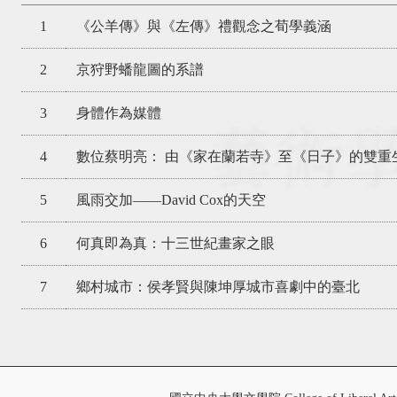
1
《公羊傳》與《左傳》禮觀念之荀學義涵
2
京狩野蟠龍圖的系譜
3
身體作為媒體
4
數位蔡明亮： 由《家在蘭若寺》至《日子》的雙重
5
風雨交加——David Cox的天空
6
何真即為真：十三世紀畫家之眼
7
鄉村城市：侯孝賢與陳坤厚城市喜劇中的臺北