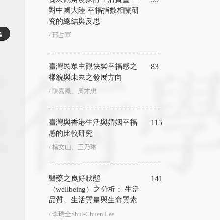
對中國大陸 幸福指數相關研
究的總結與反思
/ 邢占軍
臺灣民眾主觀快樂幸福感之
83
樣貌與未來之發展方向
/ 陳嘉鳳、周才忠
臺灣與香港生活與婚姻幸福
115
感的比較研究
/ 楊⽂⼭、王乃琳
醫藥之良好狀態
141
（wellbeing）之分析： 生活
品質、生活質量與生命質素
/ 李瑞全Shui-Chuen Lee