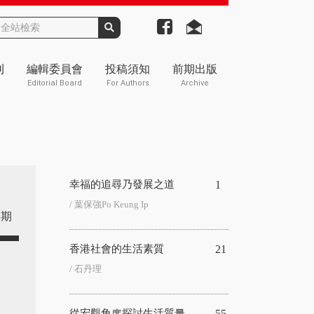
刊
編輯委員會
投稿須知
前期出版
Editorial Board
For Authors
Archive
幸福的追尋乃發展之道
1
/ 葉保強Po Keung Ip
期
香港社會的生活素質
21
/ ⽯丹理
從宏觀角度探討生活質量 —
55