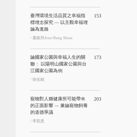
臺灣環境生活品質之幸福指
153
標理念探究 — 以主觀幸福理
論為進路
/ 蕭振邦Jenn-Bang Shiau
論國家公園與幸福人生的關
173
聯： 以陽明山國家公園與台
江國家公園為例
/ 徐佐銘
寵物對人類健康所可能帶來
203
的正面影響 — 兼論寵物飼養
的道德爭議
/ 李凱恩