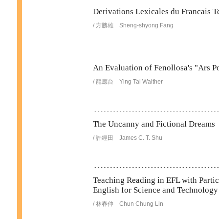
Derivations Lexicales du Francais T
/ 方勝雄 Sheng-shyong Fang
An Evaluation of Fenollosa's "Ars P
/ 龍應台 Ying Tai Walther
The Uncanny and Fictional Dreams
/ 許經田 James C. T. Shu
Teaching Reading in EFL with Partic
English for Science and Technology
/ 林春仲 Chun Chung Lin