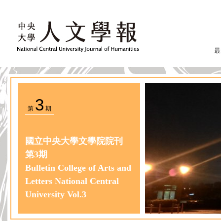
最
3
第
期
國立中央大學文學院院刊
第3期
Bulletin College of Arts and
Letters National Central
University Vol.3