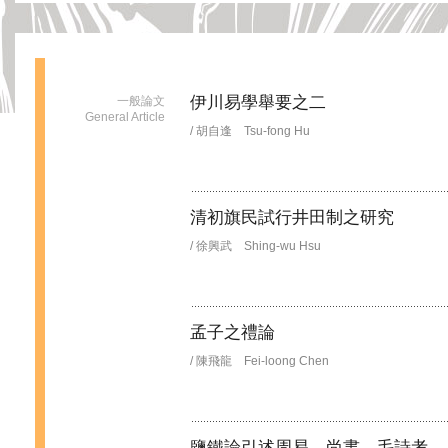
伊川易學舉要之二
一般論文
General Article
/ 胡自逢 Tsu-fong Hu
清初旗民試行井田制之研究
/ 徐興武 Shing-wu Hsu
孟子之禮論
/ 陳飛龍 Fei-loong Chen
鹽鐵論引述周易、尚書、毛詩考