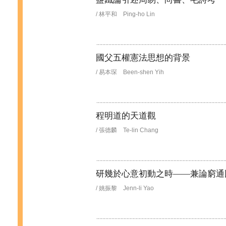
/ 林平和 Ping-ho Lin
國父五權憲法思想的背景
/ 易本琛 Been-shen Yih
程明道的天道觀
/ 張德麟 Te-lin Chang
研幾於心意初動之時——兼論窮通
/ 姚振黎 Jenn-li Yao