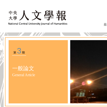
最
3
第
期
一般論文
General Article