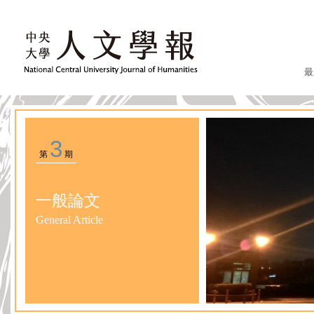
最
3
第
期
一般論文
General Article