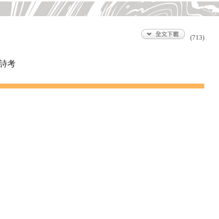
(713)
詩考