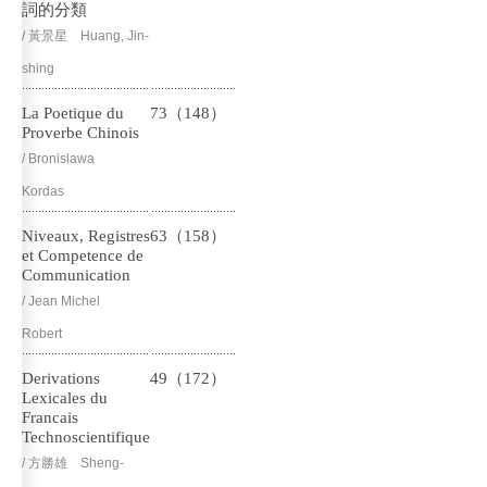
詞的分類
/ 黃景星 Huang, Jin-
shing
La Poetique du
73（148）
Proverbe Chinois
/ Bronislawa
Kordas
Niveaux, Registres
63（158）
et Competence de
Communication
/ Jean Michel
Robert
Derivations
49（172）
Lexicales du
Francais
Technoscientifique
/ 方勝雄 Sheng-