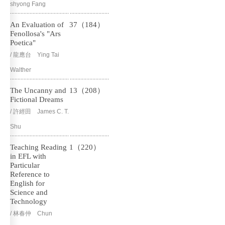
shyong Fang
An Evaluation of
37（184）
Fenollosa's "Ars
Poetica"
/ 龍應台 Ying Tai
Walther
The Uncanny and
13（208）
Fictional Dreams
/ 許經田 James C. T.
Shu
Teaching Reading
1（220）
in EFL with
Particular
Reference to
English for
Science and
Technology
/ 林春仲 Chun