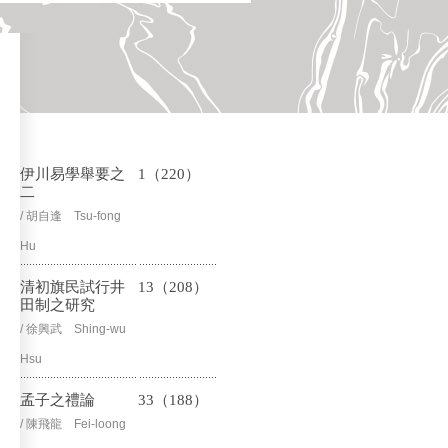
伊川易學舉要之
1（220）
二
/ 胡自逢 Tsu-fong
Hu
清初旗民試行井
13（208）
田制之研究
/ 徐興武 Shing-wu
Hsu
孟子之禮論
33（188）
/ 陳飛龍 Fei-loong