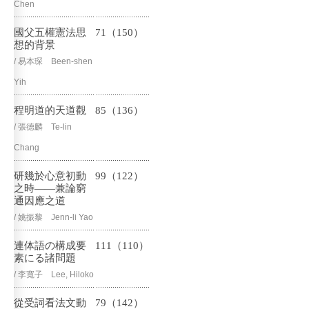
Chen
國父五權憲法思
71（150）
想的背景
/ 易本琛 Been-shen
Yih
程明道的天道觀
85（136）
/ 張德麟 Te-lin
Chang
研幾於心意初動
99（122）
之時——兼論窮
通因應之道
/ 姚振黎 Jenn-li Yao
連体語の構成要
111（110）
素にる諸問題
/ 李寬子 Lee, Hiloko
從受詞看法文動
79（142）