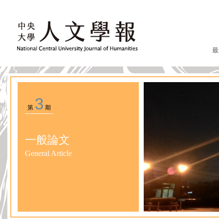
最
3
第
期
一般論文
General Article