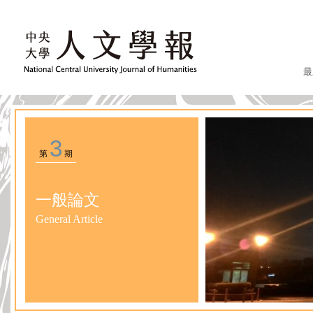
最
3
第
期
一般論文
General Article