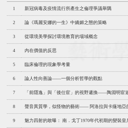
1
新冠病毒及疫情流行所產生之倫理爭議舉隅
2
論《瑪麗安娜的一生》中嬌媚之態的策略
3
從環境美學探討環境教育的場域概念
4
內在價值的反思
5
臨床倫理的現象學考量
6
論人性向善論——一個分析哲學的觀點
7
「前隱逸」與「後仕宦」的視野遞換——陶淵明宦
8
聲音異質學，似怪物的藝術—— 阿洛拉與卡蕯地亞
9
魅力四射的敢曝： 南．戈丁1970年代初期的變裝皇