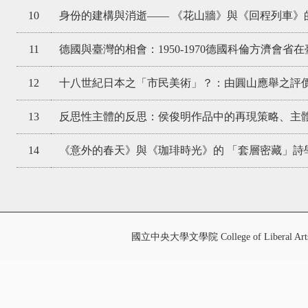
10
身份的建構與消逝—— 《花山牆》與《回程列車》
11
德國與臺灣的相會：1950-1970德國科倫方濟會
12
十八世紀日本之「市民美術」？：由圓山應舉之評
13
反思性主體的反思：侯俊明作品中的再現策略、主
14
《意外的春天》與《珈琲時光》的 「套層密藏」詩
國立中央大學文學院 College of Liberal Art