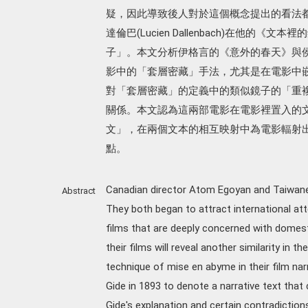
疑，因此導致後人對於這個概念提出的看法都
達倫巴(Lucien Dallenbach)在他
子」。本文分析伊格言的《意外的春天》與侯孝賢的《
影中的「套層密藏」手法，尤其是在電影中
對「套層密藏」的定義中的類似鏡子的「重
關係。本文認為這兩部電影在電影裡置入的
文」，在兩個文本的相互映射中為電影輻射
點。
Canadian director Atom Egoyan and Taiwanes
Abstract
They both began to attract international atte
films that are deeply concerned with domesti
their films will reveal another similarity in th
technique of mise en abyme in their film na
Gide in 1893 to denote a narrative text that 
Gide's explanation and certain contradiction