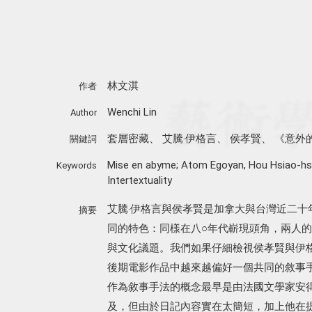
林文淇
作者
Wenchi Lin
Author
套層密藏
、
艾騰‧伊格言
、
侯孝賢
、
《意外
關鍵詞
Mise en abyme; Atom Egoyan
,
Hou Hsiao-hs
Keywords
Intertextuality
艾騰‧伊格言與侯孝賢是加拿大與台灣近二十
摘要
同的特色：同樣在八○年代嶄現頭角，兩人
與文化議題。我們如果仔細檢視侯孝賢與伊
後期電影作品中越來越偏好一個共同的敘事手法：「
作為敘事手法的概念最早是由法國文學家安得烈‧紀
及，但由於日記內容實在太簡短，加上他在