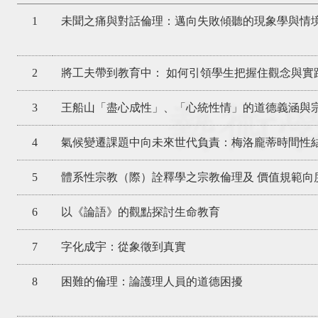
1
未聞之痛與對話倫理：邁向失敗傾聽的現象學與情
2
將工夫帶到教育中： 如何引領學生把握住觀念與實
3
王船山「盡心成性」、「心統性情」的道德義涵與
4
氣候變遷課題中向未來世代負責：梅洛龐蒂時間性
5
體系性宗教（際）詮釋學之宗教倫理及 價值規範向
6
以《論語》的觀點探討生命教育
7
字化成宇：從象徵到真實
8
困難的倫理：論護理人員的道德困擾