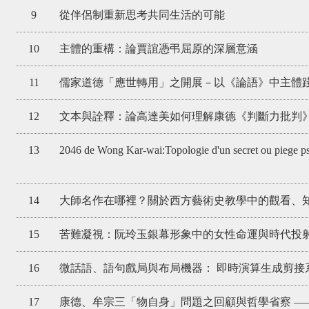
9
從伴侶制重新思考共同生活的可能
10
主體的重構：論賈誼憑弔屈原的深層意涵
11
儒家道德「應世轉用」之開展－以《論語》中主體
12
文本與詮釋：論高達美如何理解康德《判斷力批判
13
2046 de Wong Kar-wai:Topologie d'un secret ou piege p
14
大師名作在哪裡？關於西方藝術史教學中的觀看、
15
苦難凝視：阮玲玉銀幕形象中的女性命運與時代投
16
微話語、語句戲局與布局機器： 即時演算生成剪接
17
康德、牟宗三「物自身」問題之回顧與哲學省察 ―