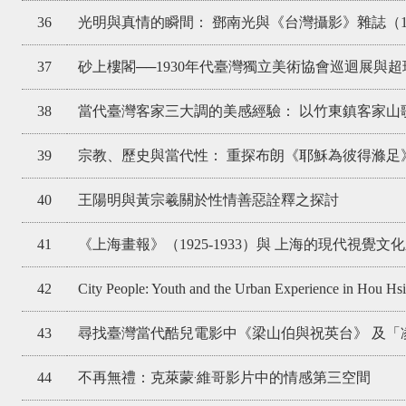
36
光明與真情的瞬間： 鄧南光與《台灣攝影》雜誌（1963
37
砂上樓閣──1930年代臺灣獨立美術協會巡迴展與
38
當代臺灣客家三大調的美感經驗： 以竹東鎮客家山
39
宗教、歷史與當代性： 重探布朗《耶穌為彼得滌足》
40
王陽明與黃宗羲關於性情善惡詮釋之探討
41
《上海畫報》（1925-1933）與 上海的現代視覺文
42
City People: Youth and the Urban Experience in Hou Hsi
43
尋找臺灣當代酷兒電影中《梁山伯與祝英台》 及「
44
不再無禮：克萊蒙‧維哥影片中的情感第三空間