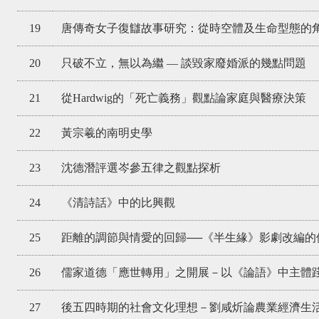
19
唐傳奇女子復讎故事研究：從時空體及生命型態的
20
只破不立，無以為繼 — 談毀家廢婚派的幾點問題
21
從Hardwig的「死亡義務」觀點論家庭與醫療決策
22
黃宗羲的南明史學
23
沈德潛評選岑參五律之觀點探析
24
《清詩話》中的比興觀
25
距離的調節與情愛的回歸──《半生緣》影劇改編的
26
儒家道德「應世轉用」之開展－以《論語》中主體
27
後五四時期的社會文化理想－劉咸炘論農業經濟生