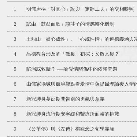
1
明儒唐樞「討真心」說與「定靜工夫」的交相映照
2
試由「鼓盆而歌」談莊子的情感轉化機制
3
王船山「盡心成性」、「心統性情」的道德義涵與
4
品德教育涉及的「敬畏」初探：又敬又畏？
5
陷溺或救贖？ ──論愛情關係中的依賴問題
6
由儒家場域與處境觀點看愛情中薩提爾理論後入聖
7
新冠肺炎蔓延期間告別的勇氣與意義
8
新冠肺炎流行期安寧緩和醫療所面臨的挑戰
9
《公羊傳》與《左傳》禮觀念之荀學義涵