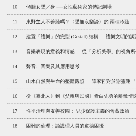
10
傾聽女聲╱身 ──女性藝術家的傳記劇場
11
東野主人不善聽嗎？〈聲無哀樂論〉的 兩種聆聽
12
建置「禮樂」的完型 (Gestalt) 結構 — 禮樂文明
13
音樂表現的意義和情感 — 從「分析美學」的視角
14
聲音、音樂及其應用思考
15
山水自然與生命的整體觀照 — 譚家哲對於謝靈運 
16
從《臺北人》到《父親與民國》看白先勇的離散情
17
性平治理與友善校園： 兒少保護主義的含蓄政治
18
困難的倫理：論護理人員的道德困擾