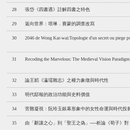
28
張岱《四書遇》註解四書之特色
29
返向世界：塔琳．賽蒙的調查改寫
30
2046 de Wong Kar-wai:Topologie d'un secret ou piege p
31
Recoding the Marvelous: The Medieval Vision Paradig
32
論王韜《瀛壖雜志》之權力象徵與時代性
33
明代邸報的政治功能與史料價值
34
苦難凝視：阮玲玉銀幕形象中的女性命運與時代投
35
由「辭讓之心」到「聖王之偽」──析論《荀子》對