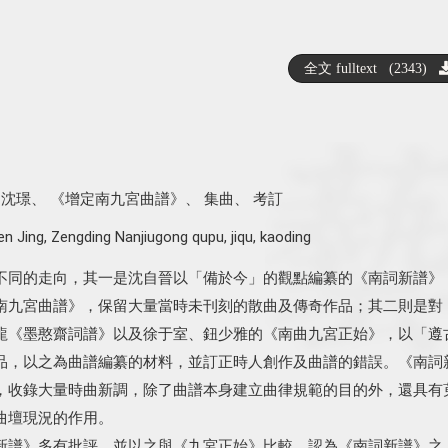
全文 fulltext (2343)
、
沈璟
、
《增定南九宮曲譜》
、
集曲
、
考訂
en Jing
,
Zengding Nanjiugong qupu
,
jiqu
,
kaoding
不同的走向，其一是沈自晉以「備於今」的觀點編纂的《南詞新譜》
南九宮曲譜》，保留大量當時未刊刻的散曲及傳奇作品；其二則是對
龍《墨憨齋詞譜》以及徐于室、鈕少雅的《南曲九宮正始》，以「遵
品，以之為曲譜編纂的材料，並訂正時人創作及曲譜的錯誤。《南詞
，收錄大量時曲新調，除了曲譜本身建立曲律規範的目的外，還具有
曲壇現況的作用。
新譜》多有批評，並以之與《九宮正始》比較，認為《南詞新譜》之