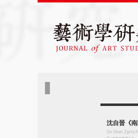
沈自晉《南
On Shen Zijin’s 
Augmentation