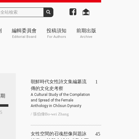
刊
編輯委員會
投稿須知
前期出版
Editorial Board
For Authors
Archive
朝鮮時代女性詩文集編纂流
1
傳的文化史考察
A Cultural Study of the Compilation
期
and Spread of the Female
Anthology in Chǒsun Dynasty
45
/ 張伯偉Bo-wei Zhang
女性空間的召魂想像與題詠
45