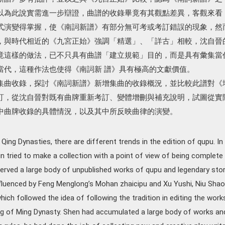
以為此說實需進一步辯證，曲譜的收錄畢竟有其觀點差異，客觀來看
式演變得掌握，使《南詞新譜》有部分無可考或考訂錯誤的現象，然
，與時代相近的《九宮正始》強調「精選」、「詳古」相較，沈自晉
竟這樣的做法，已不只具有曲譜「建立規範」目的，而是具有彙集當
當代，這種作法也使得《南詞新 譜》具有極高的文獻價值。
集曲收錄，探討《南詞新譜》新增集曲的收錄概況，並比較此譜對《
訂，從沈自晉對既有曲牌重新考訂、變體增刪與補充說明，試圖從實
中曲牌收錄的具體情況，以及其中所反映曲律的演變。
 Qing Dynasties, there are different trends in the edition of qupu. In 
in tried to make a collection with a point of view of being complete
served a large body of unpublished works of qupu and legendary stor
fluenced by Feng Menglong’s Mohan zhaicipu and Xu Yushi, Niu Shao
ich followed the idea of following the tradition in editing the work
ng of Ming Dynasty. Shen had accumulated a large body of works an