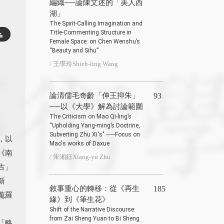
編織──論陳文述的「美人西
湖」
The Spirit-Calling Imagination and
Title-Commenting Structure in
Female Space: on Chen Wenshu’s
“Beauty and Sihu”
/ 王學玲Shieh-ling Wang
論清儒毛奇齡「伸王抑朱」
93
──以《大學》解為討論範圍
The Criticism on Mao Qi-ling’s
“Upholding Yang-ming’s Doctrine,
Subverting Zhu Xi's" ──Focus on
，以
Mao's works of Daxue
《南
/ 朱湘鈺Xiang-yu Zhu
古」
新
敘事重心的轉移：從《再生
185
蒐羅
緣》到《筆生花》
Shift of the Narrative Discourse:
from Zai Sheng Yuan to Bi Sheng
「略