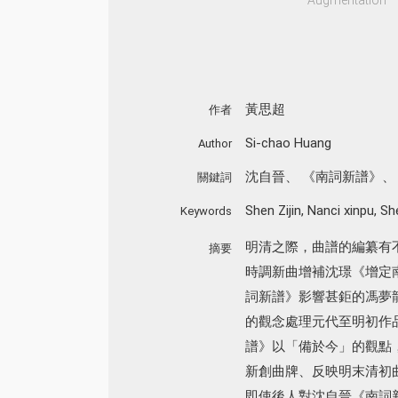
黃思超
作者
Si-chao Huang
Author
沈自晉
、
《南詞新譜》
關鍵詞
Shen Zijin
,
Nanci xinpu
,
Sh
Keywords
明清之際，曲譜的編纂有
摘要
時調新曲增補沈璟《增定
詞新譜》影響甚鉅的馮夢
的觀念處理元代至明初作
譜》以「備於今」的觀點
新創曲牌、反映明末清初
即使後人對沈自晉《南詞