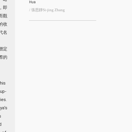
Hua
，即
/ 張思靜Si-jing Zhang
而觀
的收
代名
增定
際的
his
 up-
ies.
ya’s
s
d