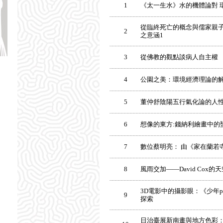
1
《太一生水》水的機體論對 
從臨終死亡的概念與儒家親子
2
之意涵1
3
從佛教的觀點談病人自主權
4
公園之美：環境經濟理論的
5
董仲舒陰陽五行氣化論的人
6
想像的東方:錢納利繪畫中的
7
數位蔡明亮： 由《家在蘭若
8
風雨交加——David Cox的
3D電影中的攝影眼：《少年
9
探索
日治臺展新南畫與地方色彩