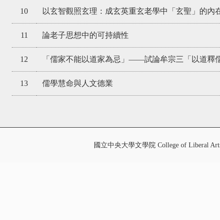
10
以玄智觀照玄理：成玄英重玄老學中「玄聖」的內
11
論老子思想中的可持續性
12
「儒家不能以道家為忌」——試論牟宗三「以道釋儒
13
儒學慧命與人文德業
國立中央大學文學院 College of Liberal Art