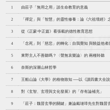
1
由莊子「無用之用」談生命教育的意義
2
「禪定」與「智慧」的靈性修養：論《六祖壇經》
3
從《正蒙‧中正篇》看張載的德性教育思想
4
「念死」到「慈悲」的轉化：自我覺知 與饒益他者
5
東野主人不善聽嗎？〈聲無哀樂論〉的 兩種聆聽
6
奈斯的深層山林哲學
7
王船山論《大學》的格物致知 ──以《讀四書大全
8
對《玄智、玄理與文化發展》的「存有論補充」
9
「莊子：魏晉玄學的關鍵」兼論戴璉璋先生對魏晉