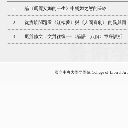
1
論《瑪麗安娜的一生》中嬌媚之態的策略
2
從貴族問題看《紅樓夢》與《人間喜劇》 的異與同
3
返質修文，文質往復──〈論語．八佾〉章序讀析
國立中央大學文學院 College of Liberal Art