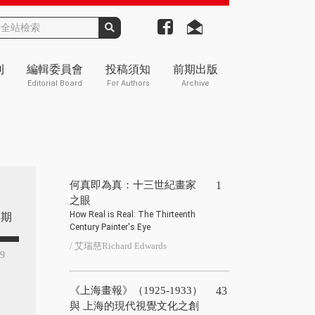
刊
編輯委員會
投稿須知
前期出版
Editorial Board
For Authors
Archive
何真即為真：十三世紀畫家
1
之眼
How Real is Real: The Thirteenth
期
Century Painter's Eye
/ 艾瑞慈Richard Edwards
29
《上海畫報》（1925-1933）
43
與 上海的現代視覺文化之創