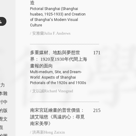
造
Pictorial Shanghai (Shanghai
huabao, 1925-1933) and Creation
of Shanghai's Modern Visual
Culture
/ 安雅蘭Julia F. Andrews
多重媒材、地點與夢想世
171
界： 1920至1930年代間上海
畫報的面向
Multi-medium, Site, and Dream-
World: Aspects of Shanghai
Pictorials of the 1920s and 1930s
大力
/ 文以誠Richard Vinograd
本雜
討中
的版
南宋宮廷繪畫的普世價值：
215
讀艾瑞慈《馬遠的心：尋覓
覺文
南宋美學》
觀
/ 洪再新Hong Zaixin
的圖