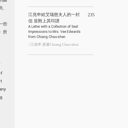
尚、
江兆申給艾瑞慈夫人的一封
235
信 並附上其印譜
一些
A Letter with a Collection of Seal
》所
Impressions to Mrs. Vee Edwards
from Chiang Chao-shen
。
/ 江兆申 原著Chiang Chao-shen
f
of
t
any
ng