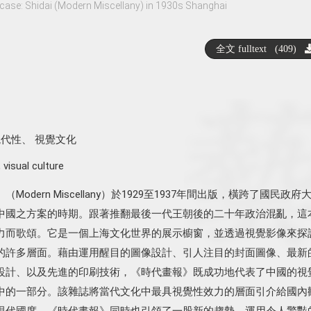
ase: Shidai (Modern Miscellany) in 1930s Shanghai
全文 fulltext (409)
現代性
、
視覺文化
,
visual culture
odern Miscellany）於1929至1937年間出版，橫跨了國民政府
中國之方案的時期。跟著推翻最後一代王朝後的二十年政治混亂，這
力而歌頌。它是一個上海文化世界的展示櫥窗，並透過視覺影像來探
的許多層面。藉由運用醒目的圖像設計、引人注目的封面圖像、最新
設計、以及先進的印刷技術，《時代畫報》既成功地代表了中國的視
中的一部分。該雜誌將當代文化中最具視覺性效力的層面引介給國內
現代國度。《時代畫報》同時也引領了一股新的趨勢，運用令人驚豔