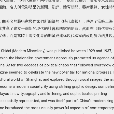
活動、名人與電影明星的新聞、影評、體育新聞、藝術展覽、女性時
，由著名的藝術家與作家們所編纂的《時代畫報》，傳達了當時上海
其共享了建立一個新的現代的社會和國家的使命。然而在《時代畫報
宣傳，而是當時上海文化界的期望與建構現代國家的政府努力的共現
 Shidai (Modern Miscellany) was published between 1929 and 1937,
which the Nationalist government vigorously promoted its agenda o
ina. After two decades of political chaos that followed overthrow 
azine seemed to celebrate the new potential for national progress. I
tural world of Shanghai, and explored through visual images the m
ecome a modern society. By using striking graphic design, compelli
layout, new typography and lettering, and sophisticated printing
ccessfully represented, and was itself part of, China's modernizing
ine introduced the most visually powerful aspects of contemporary