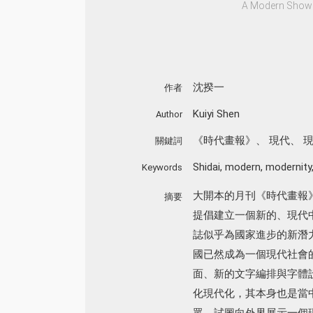
A Modern Showc
沈揆一
作者
Kuiyi Shen
Author
《時代畫報》
、
現代
、
關鍵詞
Shidai
,
modern
,
modernity
Keywords
大開本的月刊《時代畫報》（M
摘要
提倡建立一個新的、現代
誌似乎為國家進步的新潛
國已然成為一個現代社會
面、新的文字編排與字體
化現代化，其本身也是當
眾，試圖向外界展示一個