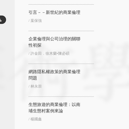
引言－－新世紀的商業倫理
/ 葉保強
企業倫理與公司治理的關聯
性初探
/ 許金田．徐木蘭•陳必碩
網路隱私權政策的商業倫理
問題
/ 林永崇
生態旅遊的商業倫理：以南
埔生態村案例來論
/ 楊國鑫