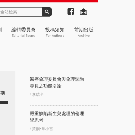
刊
編輯委員會
投稿須知
前期出版
Editorial Board
For Authors
Archive
醫療倫理委員會與倫理諮詢
專員之功能引論
期
/ 李瑞全
嚴重缺陷新生兒處理的倫理
學思考
/ 黃鋼•章小雷