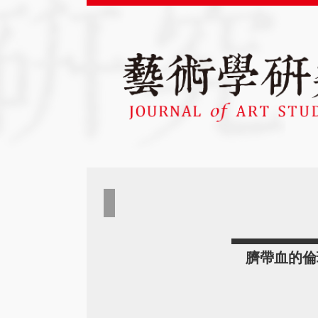
臍帶血的倫