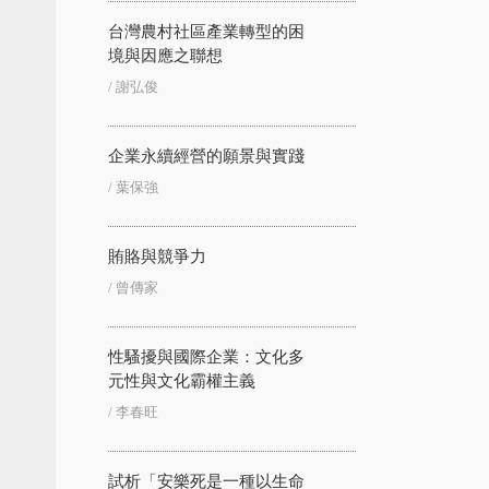
台灣農村社區產業轉型的困
境與因應之聯想
/ 謝弘俊
企業永續經營的願景與實踐
/ 葉保強
賄賂與競爭力
/ 曾傳家
性騷擾與國際企業：文化多
元性與文化霸權主義
/ 李春旺
試析「安樂死是一種以生命