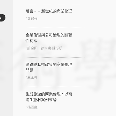
引言－－新世紀的商業倫理
/ 葉保強
企業倫理與公司治理的關聯
性初探
/ 許金田．徐木蘭•陳必碩
網路隱私權政策的商業倫理
問題
/ 林永崇
生態旅遊的商業倫理：以南
埔生態村案例來論
/ 楊國鑫