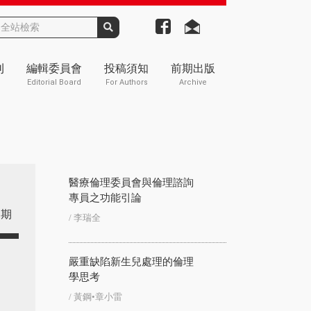
刊
編輯委員會
投稿須知
前期出版
Editorial Board
For Authors
Archive
醫療倫理委員會與倫理諮詢
專員之功能引論
期
/ 李瑞全
嚴重缺陷新生兒處理的倫理
學思考
/ 黃鋼•章小雷