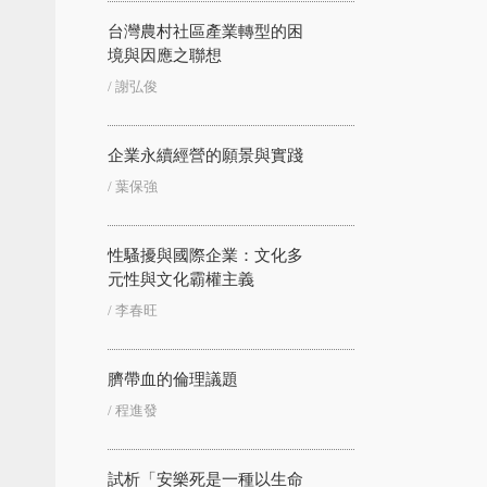
台灣農村社區產業轉型的困
境與因應之聯想
/ 謝弘俊
企業永續經營的願景與實踐
/ 葉保強
性騷擾與國際企業：文化多
元性與文化霸權主義
/ 李春旺
臍帶血的倫理議題
/ 程進發
試析「安樂死是一種以生命