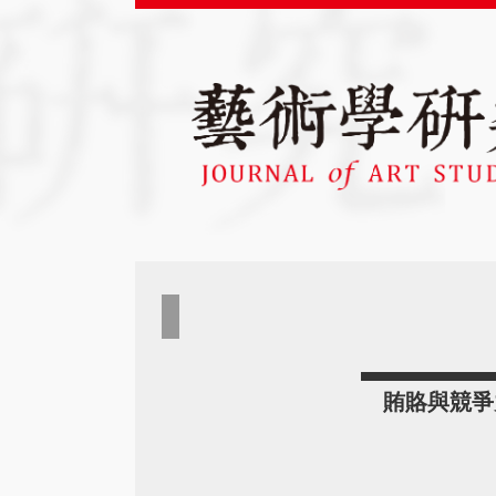
賄賂與競爭