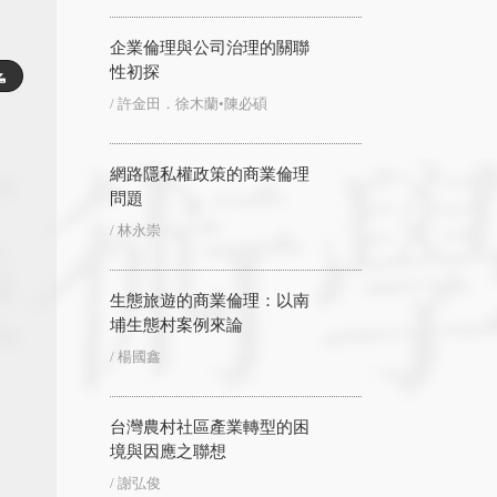
企業倫理與公司治理的關聯
性初探
/ 許金田．徐木蘭•陳必碩
網路隱私權政策的商業倫理
問題
/ 林永崇
生態旅遊的商業倫理：以南
埔生態村案例來論
/ 楊國鑫
台灣農村社區產業轉型的困
境與因應之聯想
/ 謝弘俊