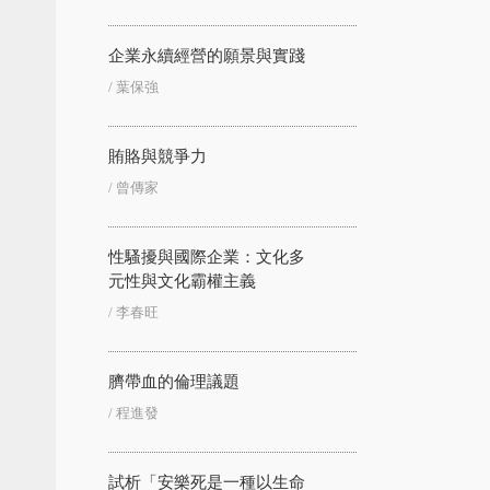
企業永續經營的願景與實踐
/ 葉保強
賄賂與競爭力
/ 曾傳家
性騷擾與國際企業：文化多
元性與文化霸權主義
/ 李春旺
臍帶血的倫理議題
/ 程進發
試析「安樂死是一種以生命