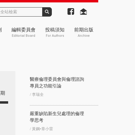
刊
編輯委員會
投稿須知
前期出版
Editorial Board
For Authors
Archive
醫療倫理委員會與倫理諮詢
專員之功能引論
期
/ 李瑞全
嚴重缺陷新生兒處理的倫理
學思考
/ 黃鋼•章小雷