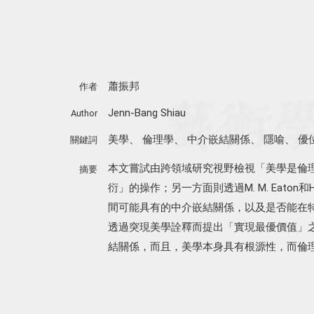
蕭振邦
作者
Jenn-Bang Shiau
Author
美學
、
倫理學
、
中介嵌結關係
、
隱喻
、
優
關鍵詞
本文嘗試由跨領域研究視野檢視「美學是倫
摘要
衍」的操作；另一方面則透過M. M. Eaton和H
間可能具有的中介嵌結關係，以及是否能在
透過突現美學詮釋而提出「實現最優價值」
結關係，而且，美學本身具有根源性，而倫