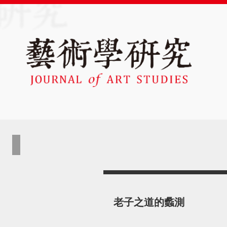
老子之道的蠡測