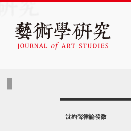
沈約聲律論發微