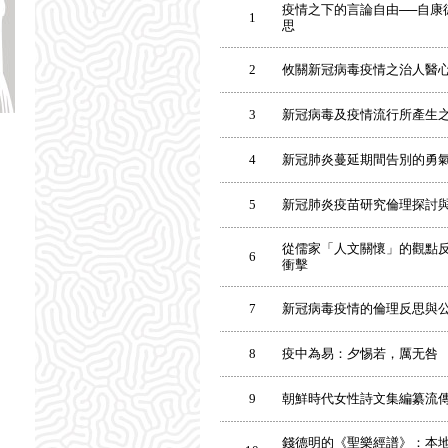
疫情之下的言論自由──自康
1
思
2
攸關新冠病毒疫情之治人醫
3
新冠病毒及疫情流行所產生
4
新冠肺炎蔓延期間告別的勇
5
新冠肺炎疫苗研究倫理探討
從儒家「人文關懷」的觀點
6
衝擊
7
新冠病毒疫情的倫理反思與
8
疫中為易：夕惕若，厲无咎
9
朝鮮時代女性詩文集編纂流
錢德明的《聖樂經譜》：本