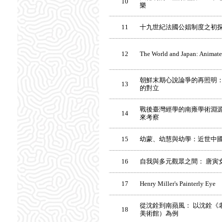
10
樂
11
十九世紀法國公娼制度之初
12
The World and Japan: Animate
朝鮮末期心說論爭的再照明
13
的對立
戰後臺灣經學的南雍學術淵
14
來考察
15
幼蒙、幼慧與幼學：近世中
16
自我與多元觀眾之間： 唐寅
17
Henry Miller's Painterly Eye
從沈銓到南蘋風： 以沈銓《
18
美術館）為例