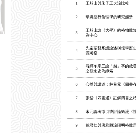
1
王船山與朱子工夫論比較
2
環境德行倫理學的研究趨勢
王船山論《大學》的格物致知
3
為中心
先秦聖賢系譜論述與儒學歷史
4
源考察
尋繹牟宗三論「幾」字的啟發
5
之觀念史為線索
6
心體與證道：林希元《四書
7
張岱《四書遇》註解四書之
8
宋元論著徵引或評論衛湜《
9
戴君仁與唐君毅論陽明格致