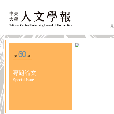
最
60
第
期
專題論文
Special Issue