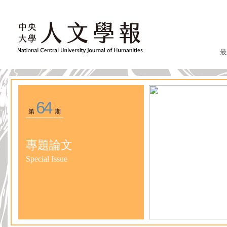
最
64
第
期
專題論文
Special Issue