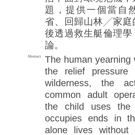
題，提供一個當自
省、回歸山林╱家庭
後透過救生艇倫理學
論。
Abstract
The human yearning w
the relief pressure
wilderness, the a
common adult opera
the child uses the
occupies ends in 
alone lives without 