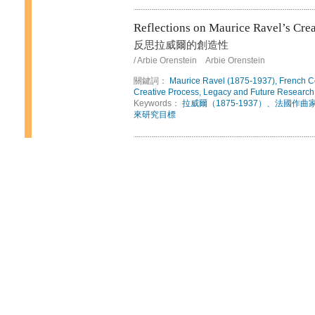
Reflections on Maurice Ravel’s Crea
反思拉威爾的創造性
/ Arbie Orenstein Arbie Orenstein
關鍵詞：
Maurice Ravel (1875-1937), French Co
Creative Process, Legacy and Future Research
Keywords：
拉威爾（1875-1937）、法國
來研究目標