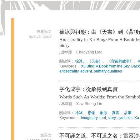
徐冰與祖態：由《天書》到《背後
專題論文
Special Issue
Ancestrality in Xu Bing: From A Book f
Story
/ 廖朝陽 Chaoyang Liao
關鍵詞：
徐冰
、
《天書》
、
《背後的故事》
、
Keywords：
Xu Bing
,
A Book from the Sky
,
Back
ancestrality
,
advent
,
primary qualities
字化成宇：從象徵到真實
Words Such As Worlds: From the Symboli
/ 林耀盛 Yaw-Sheng Lin
關鍵詞：
徐冰
、
想像
、
象徵
、
真實
、
故事
Keywords：
imaginary
,
real
,
story
,
symbolic
,
Xu
不可譯之道、不可道之名：雷慕沙
一般論文