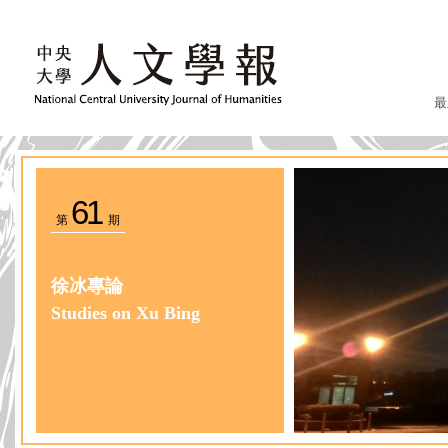
最
61
第
期
徐冰專論
Studies on Xu Bing