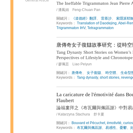
General Article
The Ineffable Trigrammaton Jean Pierre
/ 潘鳳娟 Feng-Chuan Pan
關鍵詞：
《道德經》翻譯
、
雷慕沙
、
索隱派耶
Keywords：
Translation of Daodejing
,
Abel-Re
Trigrammaton IHV
,
Tetragrammaton
唐傳奇女子復讎故事研究：從時空
Tang Dynasty Short Stories on Women’s
Perspectives of Lifestyle and Chronotope
/ 廖珮芸 Liao Peiyun
關鍵詞：
唐傳奇
、
女子復讎
、
時空體
、
生命型
Keywords：
Tang dynasty
,
short stories
,
reveng
La caricature de l'émotivité dans Bo
Flaubert
論福婁拜之《布瓦爾與佩區謝》中對易
/ Katarzyna Stachura 舒卡夏
關鍵詞：
Bouvard et Pécuchet, émotivité, curios
Keywords：
布瓦爾與佩區謝、易感性、憂鬱、