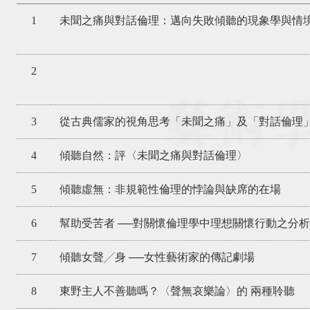
1
未聞之痛與對話倫理：邁向失敗傾聽的現象學與情
2
3
從古典儒家的視角思考「未聞之痛」及「對話倫理
4
傾聽自然：評〈未聞之痛與對話倫理〉
5
傾聽虛無：非規範性倫理的悖論與缺席的在場
6
幫助受苦者 ──對關懷倫理學中理想關懷行動之分析
7
傾聽女聲╱身 ──女性藝術家的傳記劇場
8
東野主人不善聽嗎？〈聲無哀樂論〉的 兩種聆聽