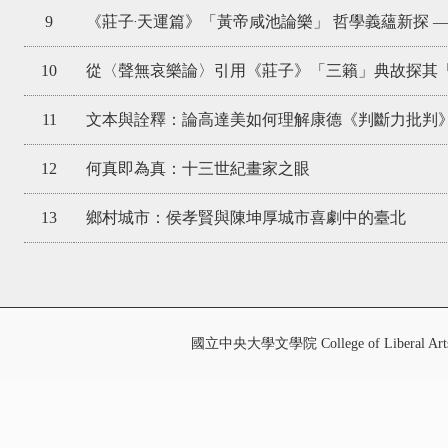
9
《莊子‧天運篇》「黃帝咸池論樂」 哲學義蘊新探 
10
從〈聲無哀樂論〉引用《莊子》「三籟」典故探其「
11
文本與詮釋：論高達美如何理解康德《判斷力批判
12
何真即為真：十三世紀畫家之眼
13
鄉村城市：侯孝賢與陳坤厚城市喜劇中的臺北
國立中央大學文學院 College of Liberal Art