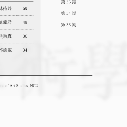
第 35 期
林待吟
69
第 34 期
陳孟君
49
第 33 期
熊秉真
36
邱函妮
34
f Art Studies, NCU