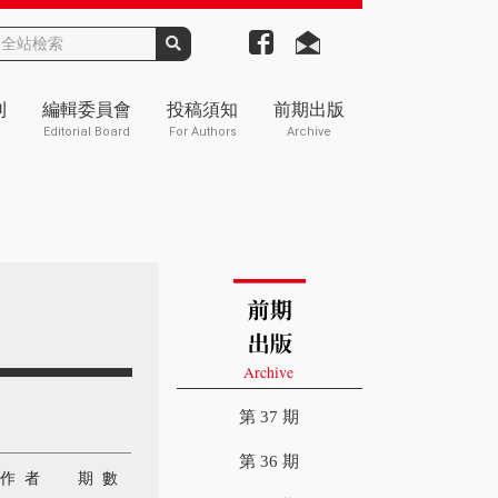
刊
編輯委員會
投稿須知
前期出版
Editorial Board
For Authors
Archive
第 37 期
第 36 期
作 者
期 數