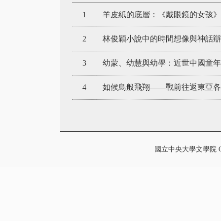
1
羊皮紙的底層：《戴眼鏡的女孩》
2
林俊穎小說中的時間想像與神話辯
3
幼蒙、幼慧與幼學：近世中國童
4
如候鳥般飛翔——戰前往返東亞各
國立中央大學文學院 College