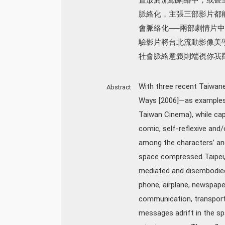
脈絡化，主張三部影片都
會脈絡化──兩部劇情片
驗影片將台北流動影像美
社會脈絡意義則端視你我
With three recent Taiwan
Abstract
Ways [2006]—as examples, 
Taiwan Cinema), while cap
comic, self-reflexive an
among the characters’ and
space compressed Taipei,
mediated and disembodied. 
phone, airplane, newspaper
communication, transporta
messages adrift in the sp