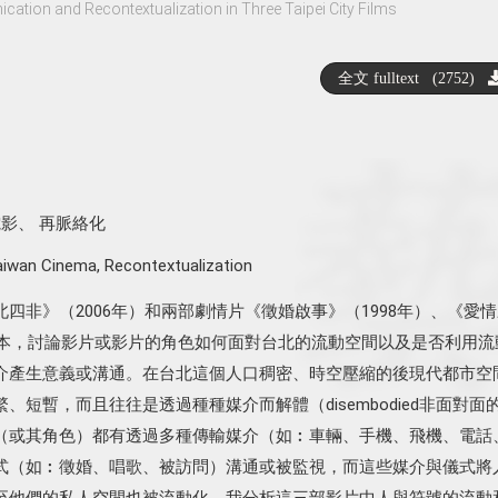
ation and Recontextualization in Three Taipei City Films
全文 fulltext (2752)
電影
、
再脈絡化
iwan Cinema
,
Recontextualization
四非》（2006年）和兩部劇情片《徵婚啟事》（1998年）、《愛情
要文本，討論影片或影片的角色如何面對台北的流動空間以及是否利用流
介產生意義或溝通。在台北這個人口稠密、時空壓縮的後現代都市空
、短暫，而且往往是透過種種媒介而解體（disembodied非面對面
（或其角色）都有透過多種傳輸媒介（如︰車輛、手機、飛機、電話
式（如︰徵婚、唱歌、被訪問）溝通或被監視，而這些媒介與儀式將
至他們的私人空間也被流動化。我分析這三部影片中人與符號的流動