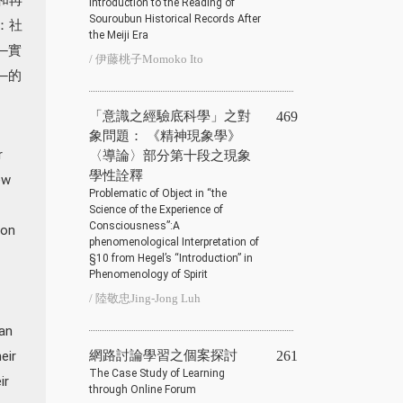
Introduction to the Reading of
Souroubun Historical Records After
：社
the Meiji Era
─實
/ 伊藤桃子Momoko Ito
─的
「意識之經驗底科學」之對
469
象問題： 《精神現象學》
r
〈導論〉部分第十段之現象
學性詮釋
ew
Problematic of Object in “the
Science of the Experience of
Consciousness”:A
ion
phenomenological Interpretation of
§10 from Hegel’s “Introduction” in
Phenomenology of Spirit
/ 陸敬忠Jing-Jong Luh
man
eir
網路討論學習之個案探討
261
The Case Study of Learning
ir
through Online Forum