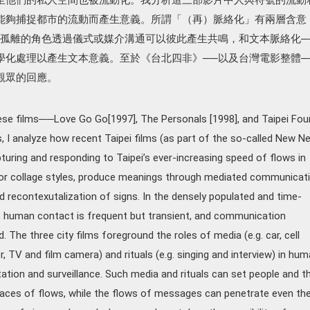
能夠捕捉都市的流動而產生意義。所謂「（再）脈絡化」有兩層含意
中孤離的角色透過儀式或媒介溝通可以彼此產生共鳴，和文本脈絡化─
學化處理以產生文本意義。至於《台北四非》──以及台灣電影整體─
觀眾的回應。
ese films──Love Go Go[1997], The Personals [1998], and Taipei Fou
I analyze how recent Taipei films (as part of the so-called New N
turing and responding to Taipei’s ever-increasing speed of flows in
d/or collage styles, produce meanings through mediated communicat
 recontexutalization of signs. In the densely populated and time-
 human contact is frequent but transient, and communication
The three city films foreground the roles of media (e.g. car, cell
, TV and film camera) and rituals (e.g. singing and interview) in hu
tion and surveillance. Such media and rituals can set people and th
aces of flows, while the flows of messages can penetrate even the