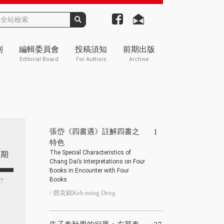
刊
編輯委員會
投稿須知
前期出版
Editorial Board
For Authors
Archive
張岱《四書遇》註解四書之
1
特色
The Special Characteristics of
期
Chang Dai’s Interpretations on Four
Books in Encounter with Four
Books
17
/ 鄧克銘Keh-ming Deng