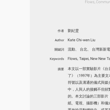
Flows, Communic
劉紀雯
作者
Kate Chi-wen Liu
Author
流動
、
台北
、
台灣新新
關鍵詞
Flows
,
Taipei
,
New New Ta
Keywords
本文以一部實驗影片《台北
摘要
了》（1997年）為主
符號以及溝通的儀式與媒
中，人與人的接觸不但頻繁
的。本文討論的三部影片
紙、電視、攝影機）和儀
置放於流動網絡中，或甚