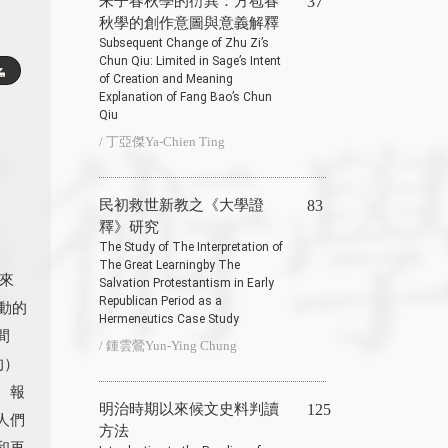
朱子春秋學的衍異：方苞春
37
秋學的創作意圖與意義解釋
Subsequent Change of Zhu Zi’s
Chun Qiu: Limited in Sage’s Intent
of Creation and Meaning
Explanation of Fang Bao’s Chun
Qiu
/ 丁亞傑Ya-Chien Ting
民初救世新教之《大學證
83
釋》研究
The Study of The Interpretation of
The Great Learningby The
來
Salvation Protestantism in Early
Republican Period as a
動的
Hermeneutics Case Study
間
/ 鍾雲鶯Yun-Ying Chung
的）
、報
明治時期以來候文史料判讀
125
人們
方法
和再