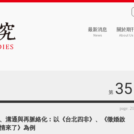
最新消息
關於期
News
About Us
35
第
page: 2
、溝通與再脈絡化︰以《台北四非》、《徵婚啟
情來了》為例