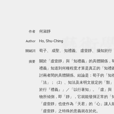
何淑靜
作者
Ho, Shu-Ching
Author
荀子
、
成聖
、
知禮義
、
虛壹靜
、
攝知於行
關鍵詞
關於「虛壹靜」與「知禮義」的具體關係，
摘要
禮義」知道到何種程度才算是真正的「知禮
討兩者間的具體關係。結論是：荀子的「知
「法」；（2）、知法及未明文規定的「類」
於行『禮義』」／「以行著知」。「虛」與
物所傾側，即「靜」，它就能發揮正常的「
「虛壹靜」也使作為「天君」的「心」讓人
「虛壹靜」之特殊的意義就在於此。