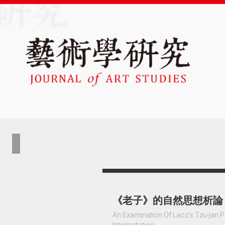
《老子》的自然思想析論
An Examination Of Laoz’s Tzu-jan 
Interpretation