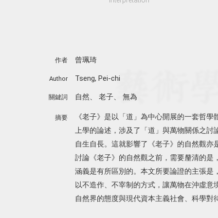
曾珮琦
作者
Tseng, Pei-chi
Author
自然
、
老子
、
無為
關鍵詞
《老子》是以「道」為中心開展的一套哲學
摘要
上學的論述，涉及了「道」與萬物關係之討
自生自長。這就影響了《老子》的自然觀亦
討論《老子》的自然觀之前，需要釐清的是
涵義是有所區別的。本文所要論證的主張是
以不造作、不宰制的方式，讓萬物在沖虛意
自然界的態度與現代資本主義社會、科學對