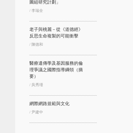
圖組研究計劃」
/ 李瑞全
老子與桃麗－從《道德經》
反思生命複製的可能衝擊
/ 陳德和
醫療遺傳學及基因服務的倫
理爭議之國際指導綱領（摘
要）
/ 吳秀瑾
網際網路規範與文化
/ 尹建中