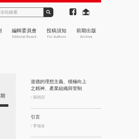
刊
編輯委員會
投稿須知
前期出版
Editorial Board
For Authors
Archive
道德的理想主義、積極向上
之精神、產業組織與管制
期
/ 張明宗
引言
/ 李瑞全