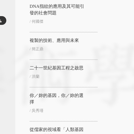
DNA指紋的應用及其可能引
發的社會問題
/ 何國傑
複製的技術、應用與未來
/ 簡正鼎
二十一世紀基因工程之啟思
/ 洪蘭
你／妳的基因，你／妳的選
擇
/ 吳秀瑾
從儒家的視域看「人類基因